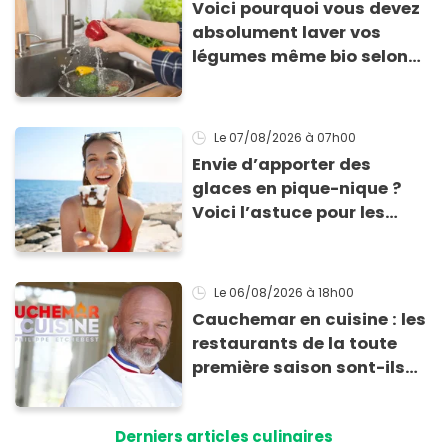
Voici pourquoi vous devez
absolument laver vos
légumes même bio selon
cette experte en hygiène
Le 07/08/2026
à 07h00
Envie d’apporter des
glaces en pique-nique ?
Voici l’astuce pour les
transporter facilement et
les conserver sans qu’elles
ne fondent !
Le 06/08/2026
à 18h00
Cauchemar en cuisine : les
restaurants de la toute
première saison sont-ils
encore ouverts ?
Derniers articles culinaires