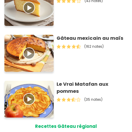
(43 notes)
Gâteau mexicain au maïs
(162 notes)
Le Vrai Matafan aux
pommes
(35 notes)
Recettes Gâteau régional