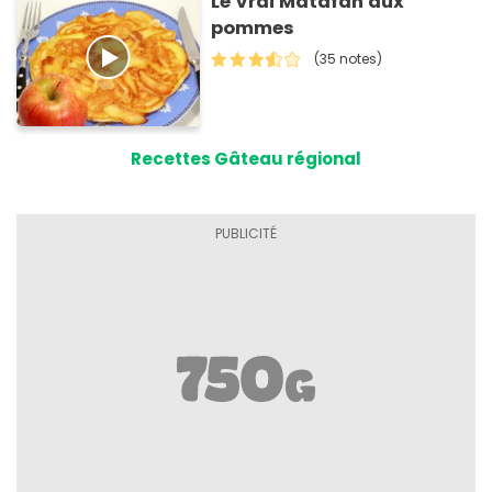
Le Vrai Matafan aux
pommes
(35 notes)
Recettes Gâteau régional