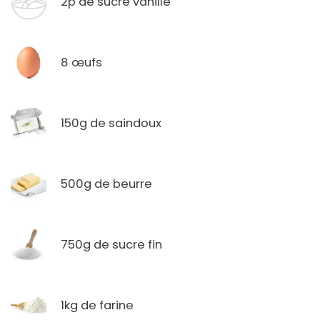
2p de sucre vanillé
8 œufs
150g de saindoux
500g de beurre
750g de sucre fin
1kg de farine