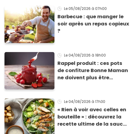
Le 05/08/2026
à 07h00
Barbecue : que manger le
soir après un repas copieux
?
Le 04/08/2026
à 18h00
Rappel produit : ces pots
de confiture Bonne Maman
ne doivent plus être
consommés en raison d'un
risque de présence de
morceaux de verre
Le 04/08/2026
à 17h30
« Rien à voir avec celles en
bouteille » : découvrez la
recette ultime de la sauce
César par un chef étoilé