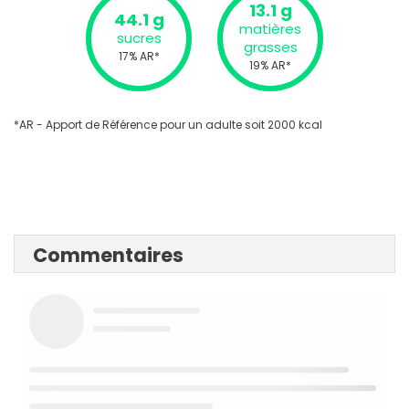
13.1 g
44.1 g
matières
sucres
grasses
17% AR*
19% AR*
*AR - Apport de Référence pour un adulte soit 2000 kcal
Commentaires