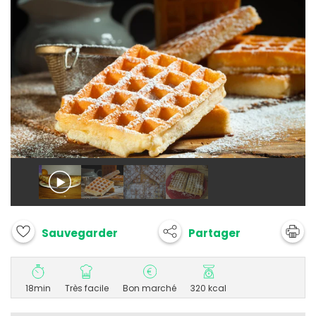
Partager
Sauvegarder
18min
Très facile
Bon marché
320 kcal