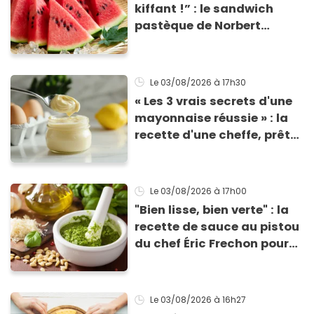
kiffant !” : le sandwich
pastèque de Norbert
Tarayre va vous rafraîchir
cet été !
Le 03/08/2026
à 17h30
« Les 3 vrais secrets d'une
mayonnaise réussie » : la
recette d'une cheffe, prête
en 2 minutes et bien
meilleure pour la santé
Le 03/08/2026
à 17h00
"Bien lisse, bien verte" : la
recette de sauce au pistou
du chef Éric Frechon pour
sublimer vos plats d'été !
Le 03/08/2026
à 16h27