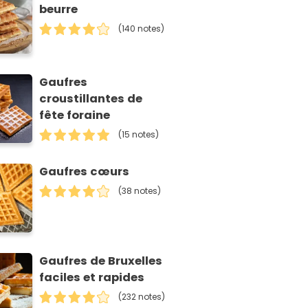
beurre
(140 notes)
Gaufres
croustillantes de
fête foraine
(15 notes)
Gaufres cœurs
(38 notes)
Gaufres de Bruxelles
faciles et rapides
(232 notes)