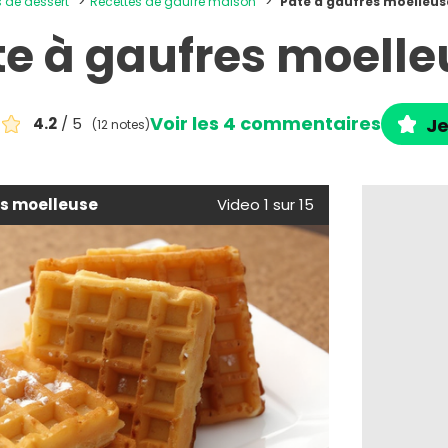
s de dessert
Recettes de gaufre maison
Pâte à gaufres moelleus
te à gaufres moelle
Voir les 4 commentaires
4.2
/ 5
Je
(12 notes)
es moelleuse
Video 1 sur 15