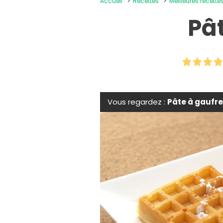
Accueil
Recettes
Meilleures recette
Pâ
Vous regardez :
Pâte à gaufr