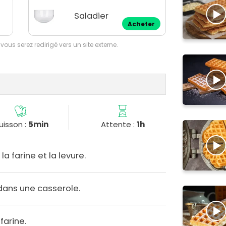
Saladier
Acheter
 vous serez redirigé vers un site externe.
uisson :
5min
Attente :
1h
la farine et la levure.
 dans une casserole.
farine.