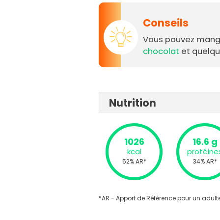
Conseils
Vous pouvez mange
chocolat
et quelqu
Nutrition
1026
16.6 g
kcal
protéine
52% AR*
34% AR*
*AR - Apport de Référence pour un adulte