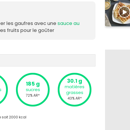
r les gaufres avec une
sauce au
es fruits pour le goûter
30.1 g
185 g
matières
s
sucres
grasses
72% AR*
43% AR*
 soit 2000 kcal