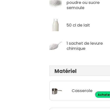
poudre ou sucre
semoule
50 cl de lait
1 sachet de levure
chimique
Matériel
Casserole
Achete