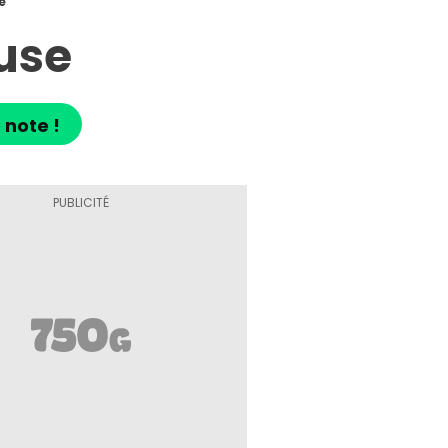
e
use
 note !