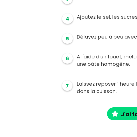
Ajoutez le sel, les sucre
4
Délayez peu à peu avec l
5
A l'aide d'un fouet, mél
6
une pâte homogène.
Laissez reposer 1 heure
7
dans la cuisson.
J'ai f