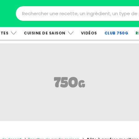
TTES
CUISINE DE SAISON
VIDÉOS
CLUB 750G
R