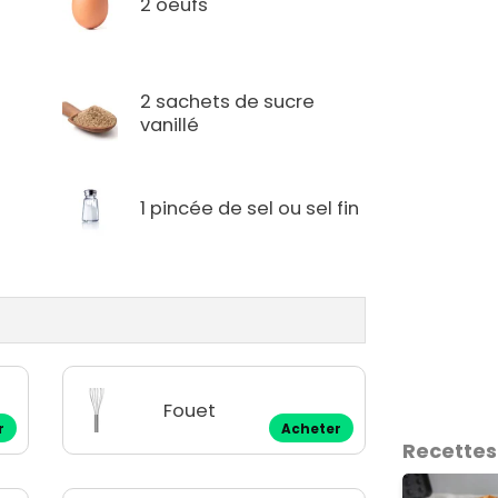
2 oeufs
2 sachets de sucre
vanillé
1 pincée de sel ou sel fin
Fouet
r
Acheter
Recettes