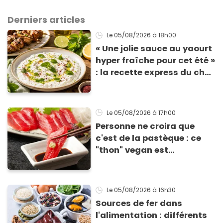
Derniers articles
Le 05/08/2026
à 18h00
« Une jolie sauce au yaourt
hyper fraîche pour cet été »
: la recette express du chef
Éric Frechon pour
accompagner vos
grillades
Le 05/08/2026
à 17h00
Personne ne croira que
c'est de la pastèque : ce
"thon" vegan est
totalement bluffant
Le 05/08/2026
à 16h30
Sources de fer dans
l'alimentation : différents