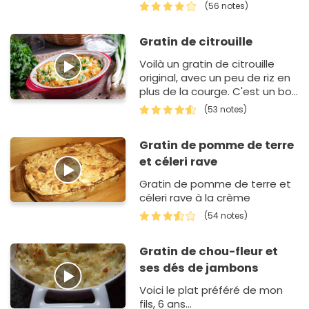
Le vin blanc apporte un bon
(56 notes)
petit goût à ce gratin.
Gratin de citrouille
Voilà un gratin de citrouille
original, avec un peu de riz en
plus de la courge. C'est un bon
mélange de légumes et de
(53 notes)
féculents qui va…
Gratin de pomme de terre
et céleri rave
Gratin de pomme de terre et
céleri rave à la crème
(54 notes)
Gratin de chou-fleur et
ses dés de jambons
Voici le plat préféré de mon
fils, 6 ans...