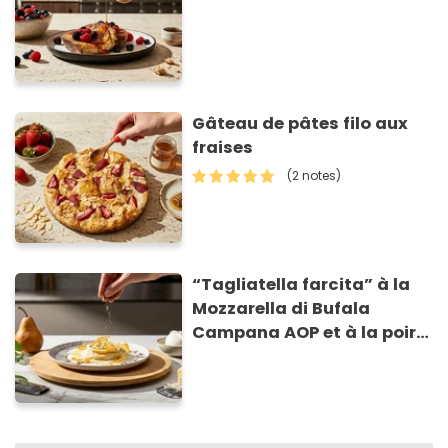
Gâteau de pâtes filo aux
fraises
(2 notes)
“Tagliatella farcita” à la
Mozzarella di Bufala
Campana AOP et à la poire
caramélisée, sur fondue et
tuiles croustillants de
Asiago AOP