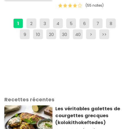
(55 notes)
1
2
3
4
5
6
7
8
9
10
20
30
40
>
>>
Recettes récentes
Les véritables galettes de
courgettes grecques
(kolokithokeftedes)