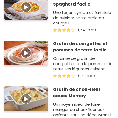
spaghetti facile
Une façon sympa et familiale
de cuisiner cette drôle de
courge !
(154 notes)
Gratin de courgettes et
pommes de terre facile
On aime ce gratin de
courgettes et de pommes de
terre. Les légumes cuisent
dans un mélange de lait, de
(94 notes)
crème et de noix de
muscade.
Gratin de chou-fleur
sauce Mornay
Un moyen idéal de faire
manger du chou-fleur aux
enfants, tout en découvrant la