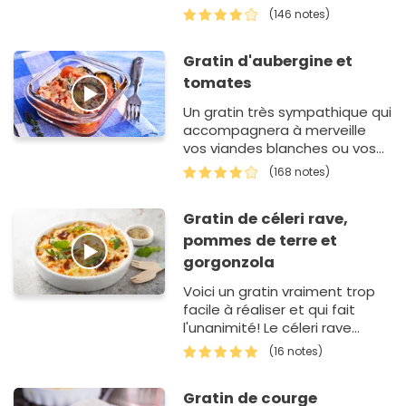
(146 notes)
Gratin d'aubergine et
tomates
Un gratin très sympathique qui
accompagnera à merveille
vos viandes blanches ou vos
poissons.
(168 notes)
Gratin de céleri rave,
pommes de terre et
gorgonzola
Voici un gratin vraiment trop
facile à réaliser et qui fait
l'unanimité! Le céleri rave
s'associe parfaitement avec
(16 notes)
la pomme de terre.
Gratin de courge