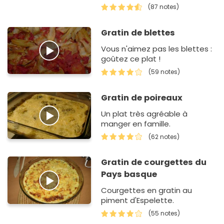
sauce Mornay (une variante
(87 notes)
de la sauce béchamel). Bon
appétit !
Gratin de blettes
Vous n'aimez pas les blettes :
goûtez ce plat !
(59 notes)
Gratin de poireaux
Un plat très agréable à
manger en famille.
(62 notes)
Gratin de courgettes du
Pays basque
Courgettes en gratin au
piment d'Espelette.
(55 notes)