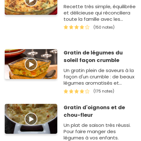
Recette très simple, équilibrée
et délicieuse qui réconciliera
toute la famille avec les
brocolis.
(150 notes)
Gratin de légumes du
soleil façon crumble
Un gratin plein de saveurs à la
façon d'un crumble : de beaux
légumes aromatisés et
assaisonnés grâce à de la
(175 notes)
moutar…
Gratin d'oignons et de
chou-fleur
Un plat de saison très réussi.
Pour faire manger des
légumes à vos enfants.