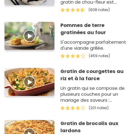
gratin de chou-fleur est
parfait pour casser la routine
(608 notes)
du classique gratin de
pommes de terre ! Simple…
Pommes de terre
gratinées au four
S'accompagne parfaitement
d'une viande grillée.
(459 notes)
Gratin de courgettes au
riz et à la farce
Un gratin qui se compose de
plusieurs couches pour un
mariage des saveurs :
courgettes, riz, farce, persil et
(201 notes)
ail, courgettes et emmental
gratiné
Gratin de brocolis aux
lardons