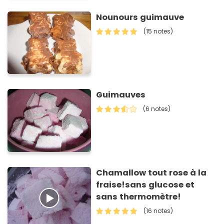
Nounours guimauve
(15 notes)
Guimauves
(6 notes)
Chamallow tout rose à la
fraise!sans glucose et
sans thermomètre!
(16 notes)