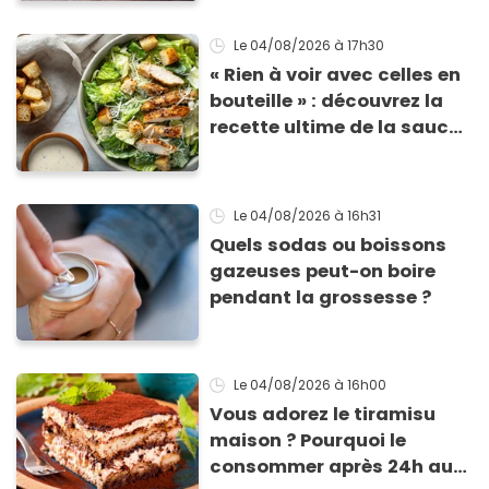
risque de présence de
morceaux de verre
Le 04/08/2026
à 17h30
« Rien à voir avec celles en
bouteille » : découvrez la
recette ultime de la sauce
César par un chef étoilé
Le 04/08/2026
à 16h31
Quels sodas ou boissons
gazeuses peut-on boire
pendant la grossesse ?
Le 04/08/2026
à 16h00
Vous adorez le tiramisu
maison ? Pourquoi le
consommer après 24h au