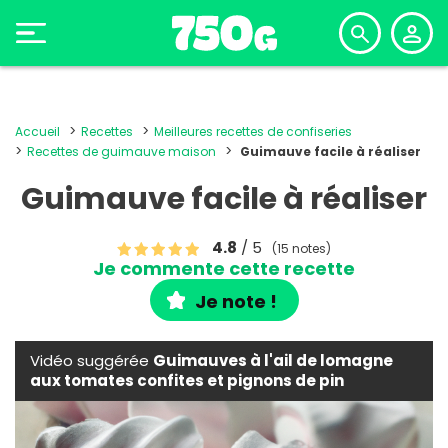
Accueil
Recettes
Meilleures recettes de confiseries
Recettes de guimauve maison
Guimauve facile à réaliser
Guimauve facile à réaliser
4.8
/ 5
(15 notes)
Je commente cette recette
Je note !
Vidéo suggérée
Guimauves à l'ail de lomagne
aux tomates confites et pignons de pin