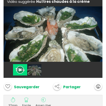
Vidéo suggérée
Huîtres chaudes à la crème
Partager
Sauvegarder
37min
Facile
Assez cher