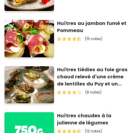
Huîtres au jambon fumé et
Pommeau
(15 notes)
Huîtres tiédies au foie gras
chaud relevé d'une crème
de lentilles du Puy et un
coulis de cerfeuil
(8 notes)
Huîtres chaudes à la
julienne de légumes
(12 notes)