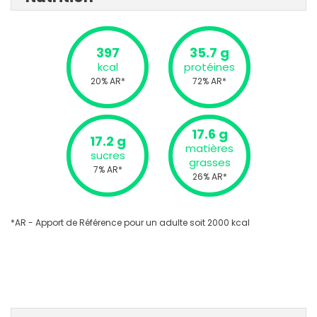
397
35.7 g
kcal
protéines
20% AR*
72% AR*
17.6 g
17.2 g
matières
sucres
grasses
7% AR*
26% AR*
*AR - Apport de Référence pour un adulte soit 2000 kcal