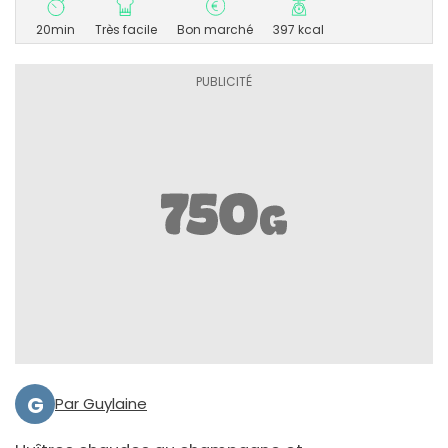
20min
Très facile
Bon marché
397 kcal
G
Par Guylaine