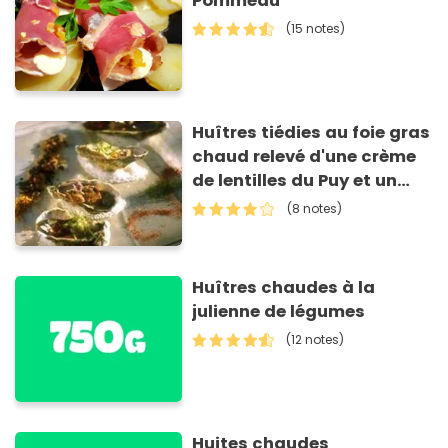
Pommeau
(15 notes)
Huîtres tiédies au foie gras
chaud relevé d'une crème
de lentilles du Puy et un
coulis de cerfeuil
(8 notes)
Huîtres chaudes à la
julienne de légumes
(12 notes)
Huites chaudes