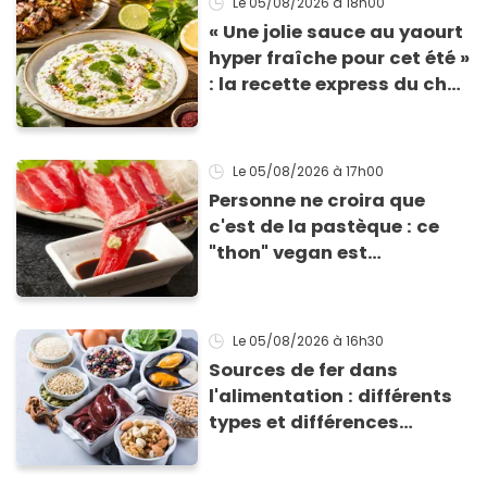
Le 05/08/2026
à 18h00
« Une jolie sauce au yaourt
hyper fraîche pour cet été »
: la recette express du chef
Éric Frechon pour
accompagner vos
grillades
Le 05/08/2026
à 17h00
Personne ne croira que
c'est de la pastèque : ce
"thon" vegan est
totalement bluffant
Le 05/08/2026
à 16h30
Sources de fer dans
l'alimentation : différents
types et différences
d'absorption par le corps