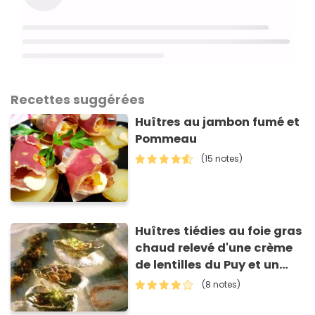
Recettes suggérées
Huîtres au jambon fumé et
Pommeau
(15 notes)
Huîtres tiédies au foie gras
chaud relevé d'une crème
de lentilles du Puy et un
coulis de cerfeuil
(8 notes)