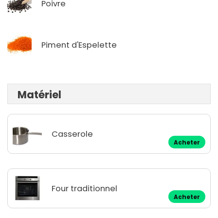
Poivre
Piment d'Espelette
Matériel
Casserole
Acheter
Four traditionnel
Acheter