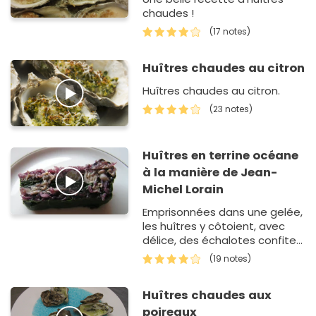
chaudes !
(17 notes)
Huîtres chaudes au citron
Huîtres chaudes au citron.
(23 notes)
Huîtres en terrine océane
à la manière de Jean-
Michel Lorain
Emprisonnées dans une gelée,
les huîtres y côtoient, avec
délice, des échalotes confites
au vin rouge et quelques
(19 notes)
feuilles d'épinards. Une
explosion de couleurs, de…
Huîtres chaudes aux
poireaux