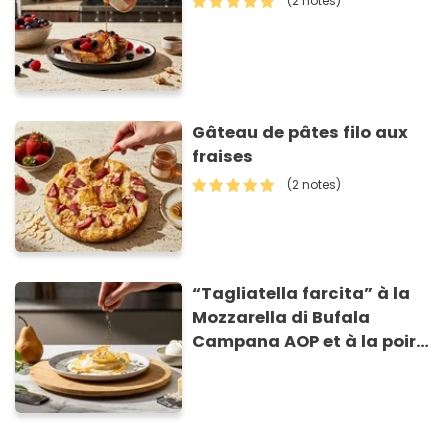
(2 notes)
Gâteau de pâtes filo aux
fraises
(2 notes)
“Tagliatella farcita” à la
Mozzarella di Bufala
Campana AOP et à la poire
caramélisée, sur fondue et
tuiles croustillants de
Asiago AOP