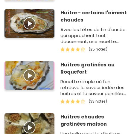
Huître - certains l'aiment
chaudes
Avec les fêtes de fin d'année
qui approchent tout
doucement, une recette
d'huîtres chaudes peut
(25 notes)
donner des idées à celles
d'entre vous, qui, comme moi
Huîtres gratinées au
se creusent d…
Roquefort
Recette simple où l'on
retrouve la saveur iodée des
huîtres et la saveur persillée
du Roquefort .
(33 notes)
Huîtres chaudes
gratinées maison
Une belle recette d'huîtres