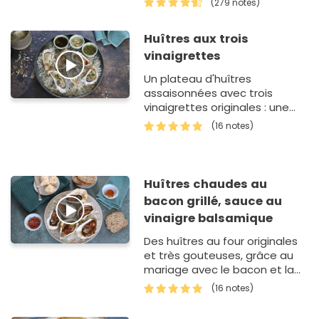
(279 notes)
originale puisqu'au lieu
de manger…
Huîtres aux trois
vinaigrettes
Un plateau d'huîtres
assaisonnées avec trois
vinaigrettes originales : une
vinaigrette asiatique style
(16 notes)
ponzu au gingembre, sauce
soja et vinaigre de ri…
Huîtres chaudes au
bacon grillé, sauce au
vinaigre balsamique
Des huîtres au four originales
et très gouteuses, grâce au
mariage avec le bacon et la
sauce à base de vinaigre
(16 notes)
balsamique. Un plat conviv…