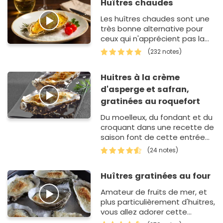
Huîtres chaudes
Les huîtres chaudes sont une
très bonne alternative pour
ceux qui n'apprécient pas la
texture crue du coquillage.
(232 notes)
Dans cette recette, on les
pas…
Huitres à la crème
d'asperge et safran,
gratinées au roquefort
Du moelleux, du fondant et du
croquant dans une recette de
saison font de cette entrée
un délicev...
(24 notes)
Huîtres gratinées au four
Amateur de fruits de mer, et
plus particulièrement d'huitres,
vous allez adorer cette
recette. Tout d'abord, elle est