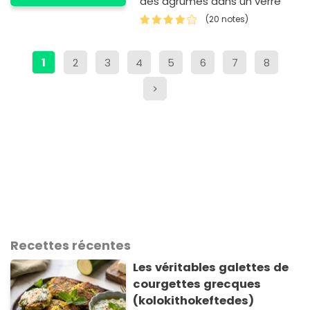
des agrumes dans un verre
(20 notes)
1
2
3
4
5
6
7
8
>
Recettes récentes
Les véritables galettes de
courgettes grecques
(kolokithokeftedes)