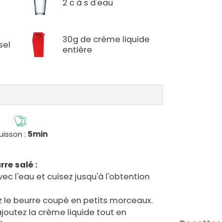
2 c à s d'eau
30g de crème liquide
sel
entière
uisson :
5min
re salé :
vec l'eau et cuisez jusqu'à l'obtention
ez le beurre coupé en petits morceaux.
 ajoutez la crème liquide tout en