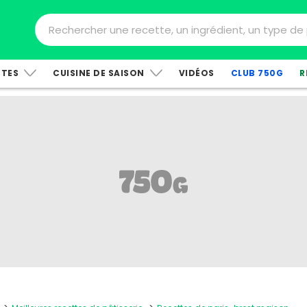
TTES
CUISINE DE SAISON
VIDÉOS
CLUB 750G
R