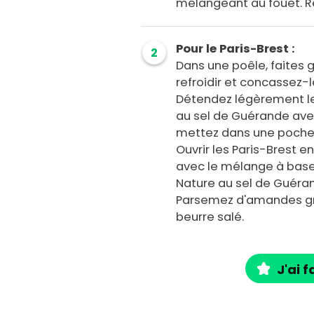
mélangeant au fouet. R
Pour le Paris-Brest :
2
Dans une poêle, faites g
refroidir et concassez-l
Détendez légèrement l
au sel de Guérande ave
mettez dans une poche 
Ouvrir les Paris-Brest e
avec le mélange à bas
Nature au sel de Guéra
Parsemez d'amandes gri
beurre salé.
J'ai f