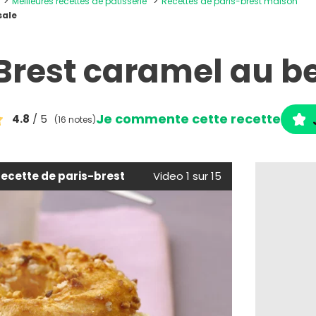
Meilleures recettes de pâtisserie
Recettes de paris-brest maison
sale
Brest caramel au b
Je commente cette recette
4.8
/ 5
(16 notes)
recette de paris-brest
Video 1 sur 15