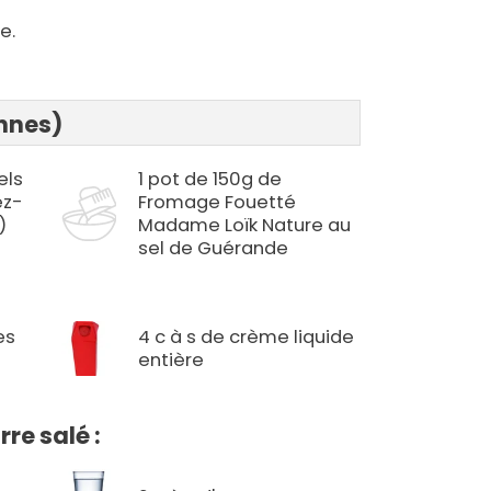
e.
onnes)
els
1 pot de 150g de
ez-
Fromage Fouetté
)
Madame Loïk Nature au
sel de Guérande
es
4 c à s de crème liquide
entière
re salé :