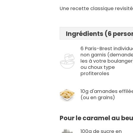
Une recette classique revisité
Ingrédients (6 pers
6 Paris-Brest individu
non garnis (demand
les à votre boulanger
ou choux type
profiteroles
10g d'amandes effilé
(ou en grains)
Pour le caramel au beur
100g de sucre en