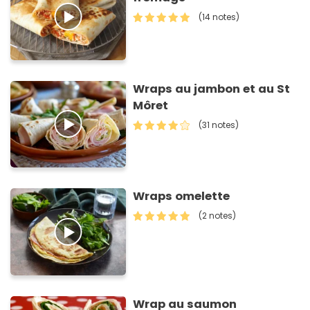
(14 notes)
Wraps au jambon et au St
Môret
(31 notes)
Wraps omelette
(2 notes)
Wrap au saumon