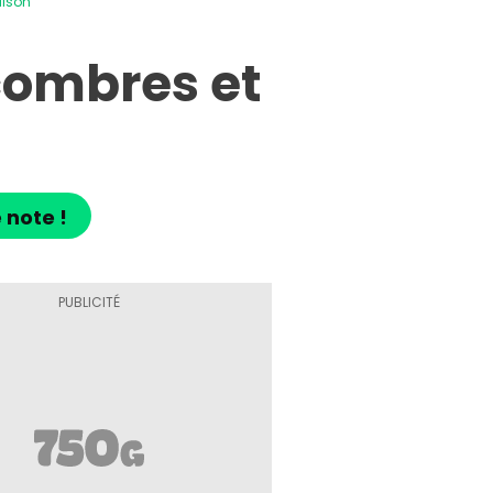
aison
combres et
 note !