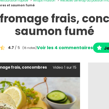
 restauration rapide
Wraps maison
Recettes de wrap au poisson m
bres et saumon fumé
fromage frais, con
saumon fumé
Voir les 4 commentaires
4.7
/ 5
Je
(16 notes)
mage frais, concombres
Video 1 sur 15