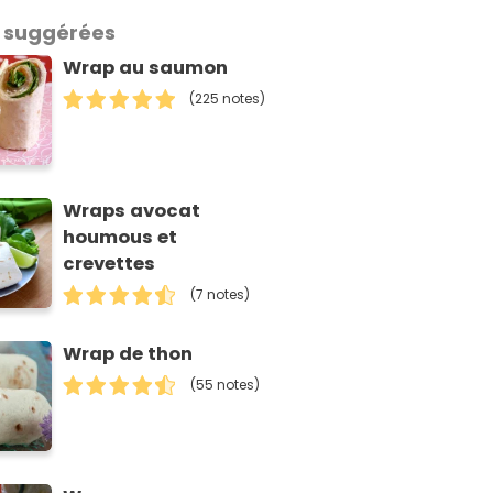
 suggérées
Wrap au saumon
(225 notes)
Wraps avocat
houmous et
crevettes
(7 notes)
Wrap de thon
(55 notes)