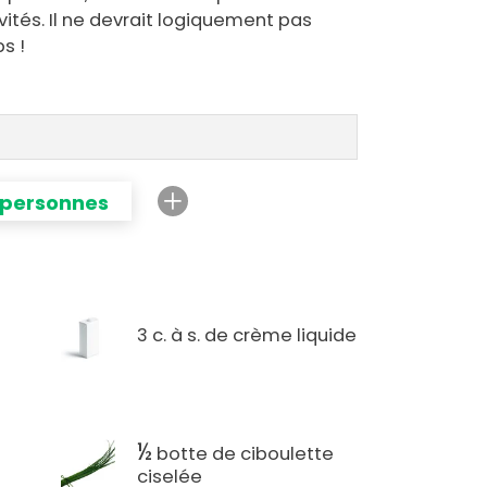
vités. Il ne devrait logiquement pas
ps !
 personnes
3 c. à s. de crème liquide
½
botte de ciboulette
ciselée