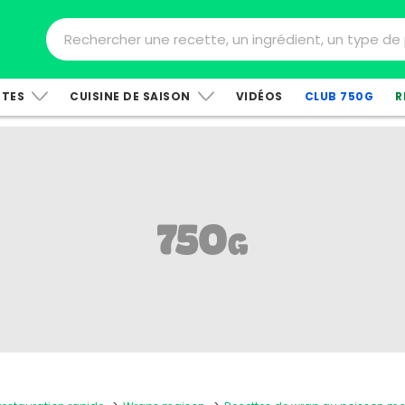
TTES
CUISINE DE SAISON
VIDÉOS
CLUB 750G
R