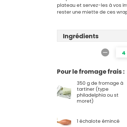
plateau et servez-les à vos in
rester une miette de ces wra
Ingrédients
4
Pour le fromage frais :
350 g de fromage à
tartiner (type
philadelphia ou st
moret)
1 échalote émincé