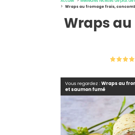
Accueil
Meilleures recettes de plat de
Wraps au fromage frais, concom
Wraps au 
Vous regardez :
Wraps au fro
et saumon fumé