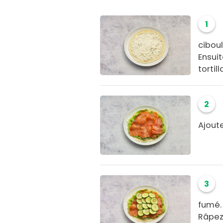
1
ciboul
Ensuit
tortill
2
Ajoute
3
fumé.
Râpez 