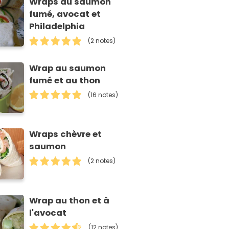
Wraps au saumon
fumé, avocat et
Philadelphia
(2 notes)
Wrap au saumon
fumé et au thon
(16 notes)
Wraps chèvre et
saumon
(2 notes)
Wrap au thon et à
l'avocat
(12 notes)