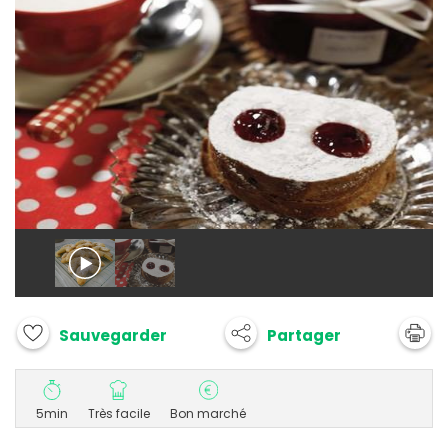
Partager
Sauvegarder
5min
Très facile
Bon marché