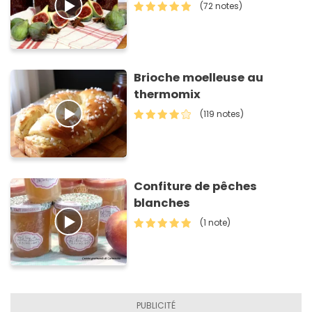
(72 notes)
Brioche moelleuse au
thermomix
(119 notes)
Confiture de pêches
blanches
(1 note)