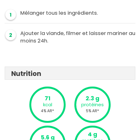
Mélanger tous les ingrédients.
1
Ajouter la viande, filmer et laisser mariner au
2
moins 24h.
Nutrition
71
2.3 g
kcal
protéines
4% AR*
5% AR*
4 g
5.6 g