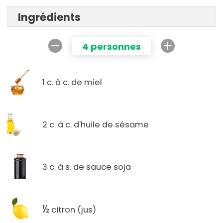
Ingrédients
4 personnes
1 c. à c. de miel
2 c. à c. d'huile de sésame
3 c. à s. de sauce soja
½
citron (jus)