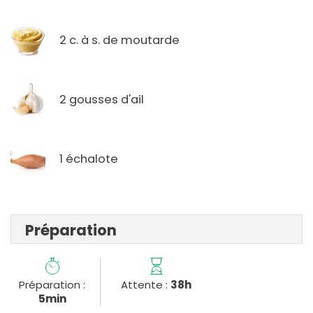
2 c. à s. de moutarde
2 gousses d'ail
1 échalote
Préparation
Préparation :
Attente :
38h
5min