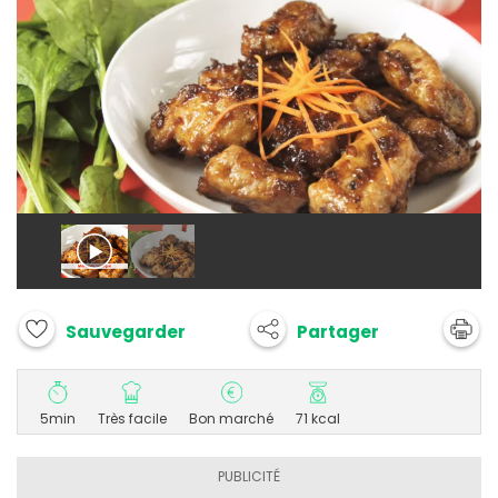
Partager
Sauvegarder
5min
Très facile
Bon marché
71 kcal