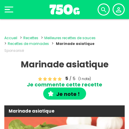
Accueil
Recettes
Meilleures recettes de sauces
Recettes de marinades
Marinade asiatique
Sponsorisé
Marinade asiatique
5
/ 5
(1 note)
Je commente cette recette
Je note !
Marinade asiatique