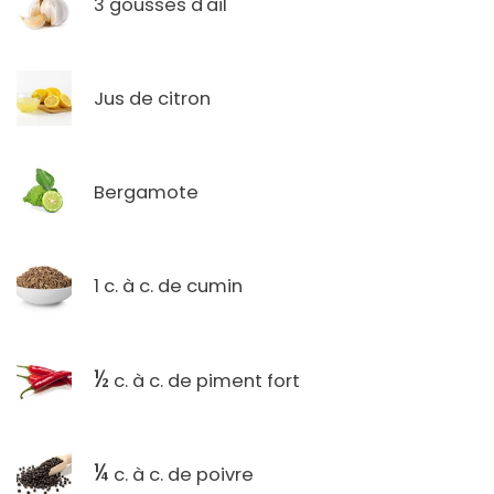
3 gousses d'ail
Jus de citron
Bergamote
1 c. à c. de cumin
½
c. à c. de piment fort
¼
c. à c. de poivre