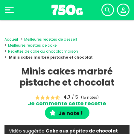
Accueil
Meilleures recettes de dessert
Meilleures recettes de cake
Recettes de cake au chocolat maison
Minis cakes marbré pistache et chocolat
Minis cakes marbré
pistache et chocolat
4.7
/ 5
(15 notes)
Je commente cette recette
Je note !
Vidéo suggérée
Cake aux pépites de chocolat