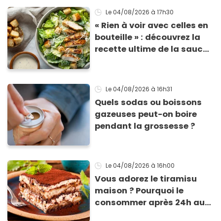
morceaux de verre
Le 04/08/2026
à 17h30
« Rien à voir avec celles en
bouteille » : découvrez la
recette ultime de la sauce
César par un chef étoilé
Le 04/08/2026
à 16h31
Quels sodas ou boissons
gazeuses peut-on boire
pendant la grossesse ?
Le 04/08/2026
à 16h00
Vous adorez le tiramisu
maison ? Pourquoi le
consommer après 24h au
frigo présente un risque