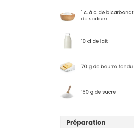
1 c. à c. de bicarbona
de sodium
10 cl de lait
70 g de beurre fondu
150 g de sucre
Préparation