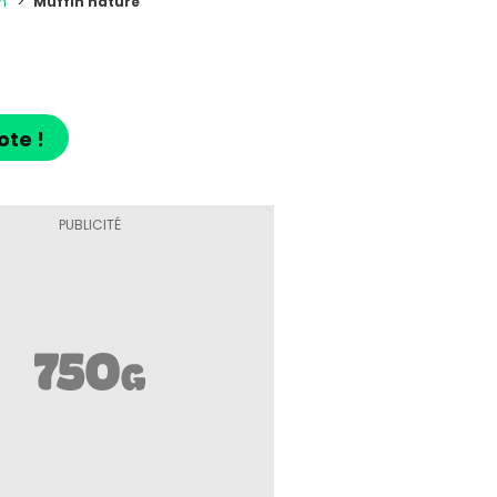
n
Muffin nature
ote !