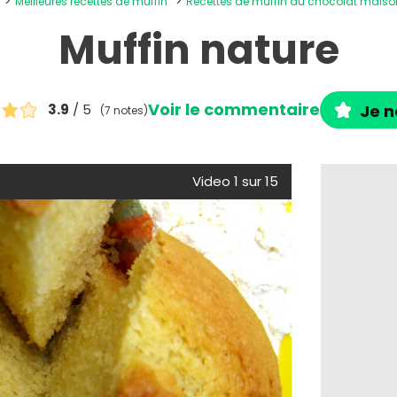
Meilleures recettes de muffin
Recettes de muffin au chocolat maiso
Muffin nature
Voir le commentaire
3.9
/ 5
Je n
(7 notes)
e
Video 1 sur 15