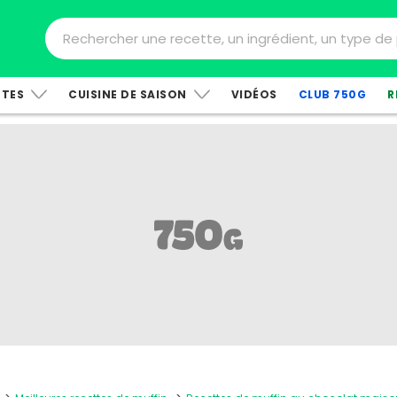
TTES
CUISINE DE SAISON
VIDÉOS
CLUB 750G
R