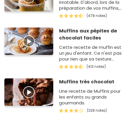
inratable. D'abord, lors de la
préparation de vos muffins,
vous allez mélanger les
(478 notes)
ingrédients avec un fouet,…
Muffins aux pépites de
chocolat faciles
Cette recette de muffin est
un jeu d'enfant. Ce n'est pas
pour rien que sa texture
moelleuse de ces petits
(413 notes)
gâteaux fait saliver les
amateurs de cacao. Ap…
Muffins très chocolat
Une recette de Muffins pour
les enfants ou grands
gourmands.
(328 notes)