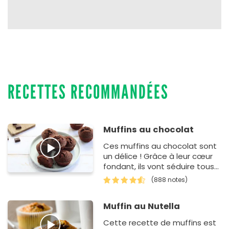
RECETTES RECOMMANDÉES
Muffins au chocolat
Ces muffins au chocolat sont
un délice ! Grâce à leur cœur
fondant, ils vont séduire tous
les gourmands. Et pour cause,
(888 notes)
du petit-d&…
Muffin au Nutella
Cette recette de muffins est