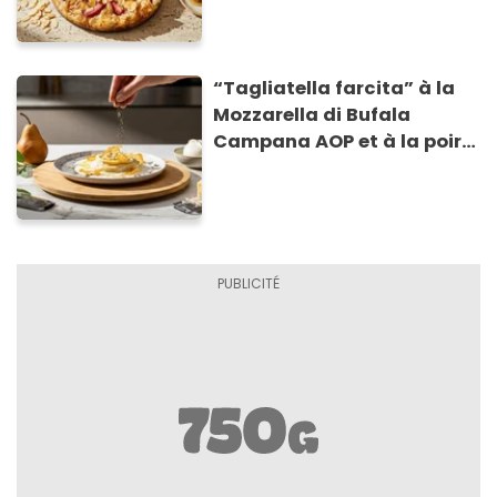
“Tagliatella farcita” à la
Mozzarella di Bufala
Campana AOP et à la poire
caramélisée, sur fondue et
tuiles croustillants de
Asiago AOP