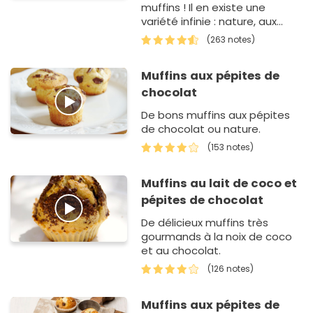
muffins ! Il en existe une
variété infinie : nature, aux
fruits, aux fruits secs... Ils se
(263 notes)
déclinent selon les goû…
Muffins aux pépites de
chocolat
De bons muffins aux pépites
de chocolat ou nature.
(153 notes)
Muffins au lait de coco et
pépites de chocolat
De délicieux muffins très
gourmands à la noix de coco
et au chocolat.
(126 notes)
Muffins aux pépites de