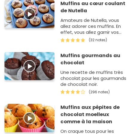
Muffins au cœur coulant
de Nutella
Amateurs de Nutella, vous
allez adorer ces muffins. En
effet, vous allez garnir vos
petits gâteaux avec une
(32 notes)
cuillère à soupe de Nutella.
Ce…
Muffins gourmands au
chocolat
Une recette de muffins très
chocolat pour les gourmands
de chocolat noir.
(296 notes)
Muffins aux pépites de
chocolat moelleux
comme à la maison
On craque tous pour les