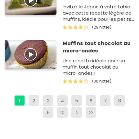
Invitez le Japon à votre table
avec cette recette légère de
muffins, idéale pour les petits
déjeuners ou pour un petit
(29 notes)
creux...
Muffins tout chocolat au
micro-ondes
Une recette idéale pour un
muffin tout chocolat au
micro-ondes !
(30 notes)
1
2
3
4
5
6
7
8
9
10
>
>>