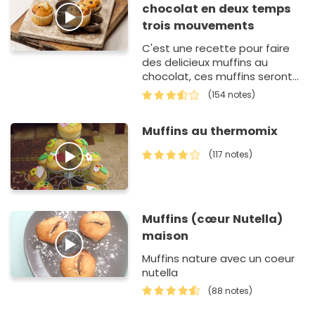
chocolat en deux temps
trois mouvements
C'est une recette pour faire
des delicieux muffins au
chocolat, ces muffins seront
d'une couleur dorée, trés
(154 notes)
faciles à faire elle fascinera
vou…
Muffins au thermomix
(117 notes)
Muffins (cœur Nutella)
maison
Muffins nature avec un coeur
nutella
(88 notes)