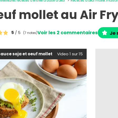
Meilleures recettes d'entrée à base d'œuf
Recettes d'œuf mollet maiso
uf mollet au Air Fr
Voir les 2 commentaires
5
/ 5
Je 
(7 notes)
 sauce soja et oeuf mollet
Video 1 sur 15