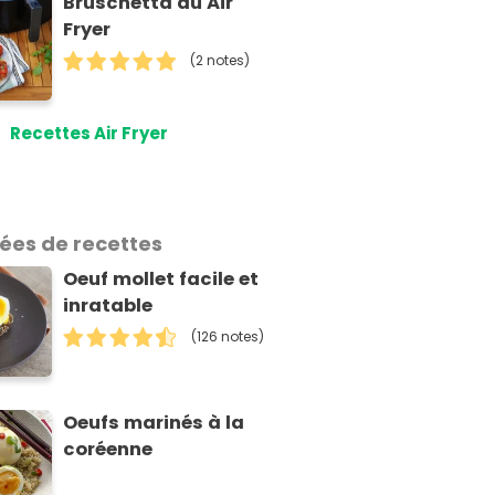
Bruschetta au Air
Fryer
(2 notes)
Recettes Air Fryer
dées de recettes
Oeuf mollet facile et
inratable
(126 notes)
Oeufs marinés à la
coréenne