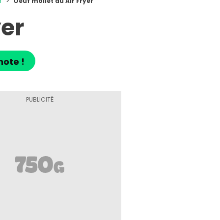
n
Oeuf mollet au Air Fryer
yer
note !