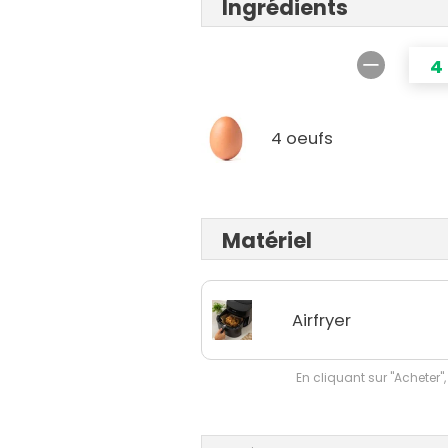
Ingrédients
4
4 oeufs
Matériel
Airfryer
En cliquant sur "Acheter",