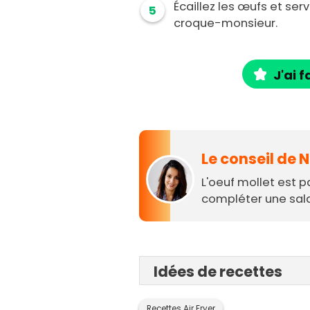
Écaillez les œufs et se
5
croque-monsieur.
J'ai f
Le conseil de 
L'oeuf mollet est 
compléter une sal
Idées de recettes
Recettes Air Fryer