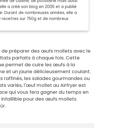
née de cuisine, de pâtisserie mais aussi
elle a créé son blog en 2005 et a publié
nde. Durant de nombreuses années, elle a
0 recettes sur 750g et de nombreux
 de préparer des œufs mollets avec le
ultats parfaits à chaque fois. Cette
e permet de cuire les œufs à la
me et un jaune délicieusement coulant.
rs raffinés, les salades gourmandes ou
 variés, l'œuf mollet au Airfryer est
cace qui vous fera gagner du temps en
 infaillible pour des œufs mollets
ûr.