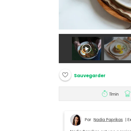
Sauvegarder
11min
Par
Nadia Paprikas
| Ex