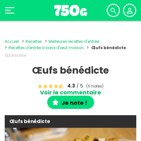
Accueil
Recettes
Meilleures recettes d'entrée
Recettes d'entrée à base d'œuf maison
Œufs bénédicte
Sponsorisé
Œufs bénédicte
4.3
/ 5
(11 notes)
Voir le commentaire
Je note !
Œufs bénédicte