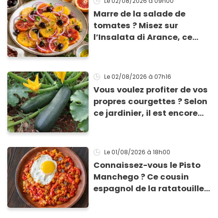
Le 02/08/2026
à 09h00
Marre de la salade de
tomates ? Misez sur
l’Insalata di Arance, ce
plat sicilien à l’orange,
olives et oignon rouge qui
est une merveille de
Le 02/08/2026
à 07h16
fraîcheur !
Vous voulez profiter de vos
propres courgettes ? Selon
ce jardinier, il est encore
temps de les planter pour
les récolter dès la fin de
l’été !
Le 01/08/2026
à 18h00
Connaissez-vous le Pisto
Manchego ? Ce cousin
espagnol de la ratatouille
qui se prépare en 20 min
pour moins de 4 € !