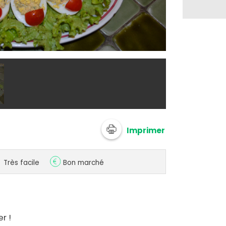
@ soniataste
Imprimer
Très facile
Bon marché
r !