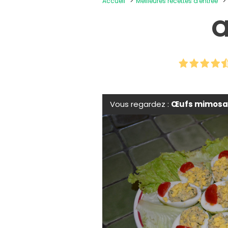
Accueil
Meilleures recettes d'entrée
Œ
Vous regardez :
Œufs mimosa 