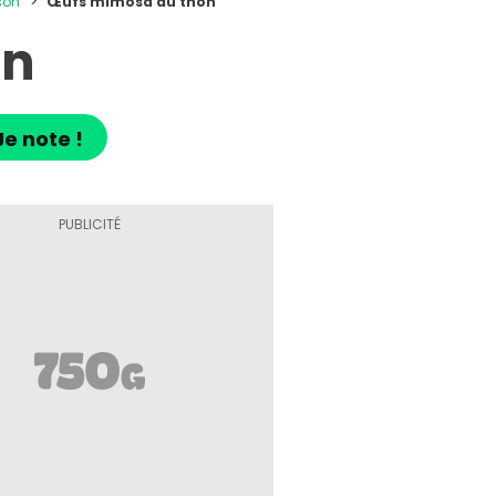
son
Œufs mimosa au thon
on
Je note !