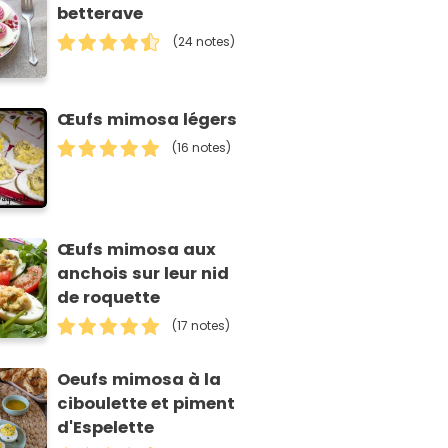
betterave
(24 notes)
Œufs mimosa légers
(16 notes)
Œufs mimosa aux
anchois sur leur nid
de roquette
(17 notes)
Oeufs mimosa à la
ciboulette et piment
d'Espelette