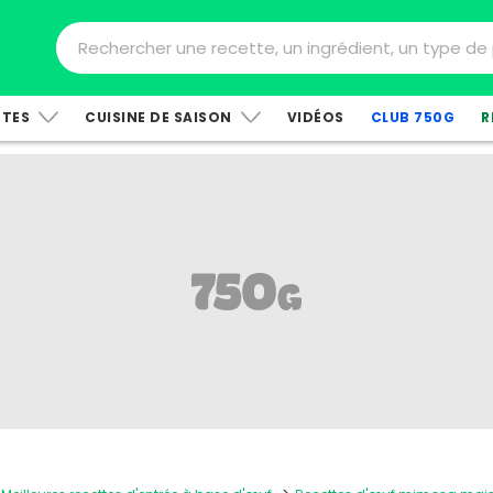
TTES
CUISINE DE SAISON
VIDÉOS
CLUB 750G
R