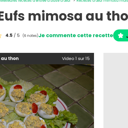
Meilleures recettes d'entrée à base d'œuf
Recettes d'œuf mimosa mai
ufs mimosa au th
Je commente cette recette
4.5
/ 5
(6 notes)
au thon
Video 1 sur 15