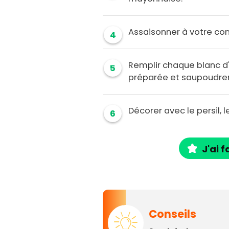
Assaisonner à votre conv
4
Remplir chaque blanc 
5
préparée et saupoudrer 
Décorer avec le persil, l
6
J'ai f
Conseils