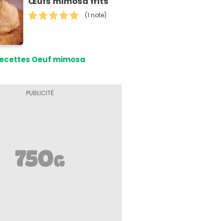
Œufs mimosa frits
(1 note)
ecettes Oeuf mimosa