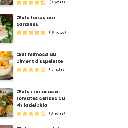
(3 notes)
Œufs farcis aux
sardines
(16 notes)
Œuf mimosa au
piment d'Espelette
(13 notes)
Œufs mimosas et
tomates cerises au
Philadelphia
(8 notes)