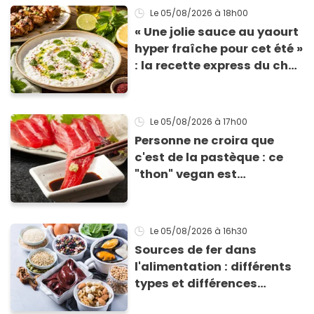
Le 05/08/2026
à 18h00
« Une jolie sauce au yaourt
hyper fraîche pour cet été »
: la recette express du chef
Éric Frechon pour
accompagner vos
grillades
Le 05/08/2026
à 17h00
Personne ne croira que
c'est de la pastèque : ce
"thon" vegan est
totalement bluffant
Le 05/08/2026
à 16h30
Sources de fer dans
l'alimentation : différents
types et différences
d'absorption par le corps