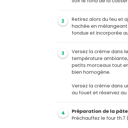
voir le fond de la casser
Retirez alors du feu et 
2
hachée en mélangeant j
fondue et incorporée a
Versez la crème dans le 
3
température ambiante,
petits morceaux tout en
bien homogène.
Versez la crème dans un
au fouet et réservez au f
Préparation de la pât
4
Préchauffez le four th.7