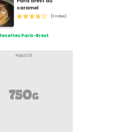
Paris brest au
caramel
(3 notes)
Recettes Paris-Brest