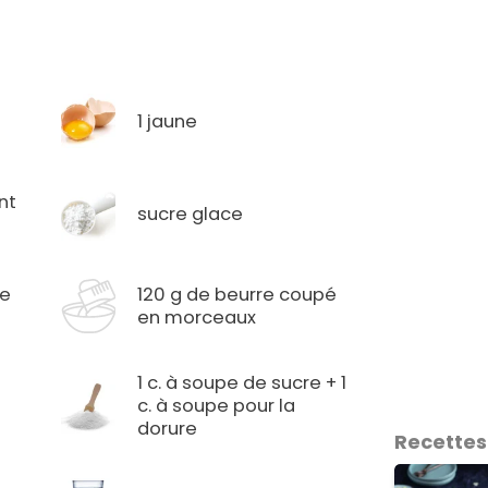
1 jaune
nt
sucre glace
pe
120 g de beurre coupé
en morceaux
1 c. à soupe de sucre + 1
c. à soupe pour la
dorure
Recettes