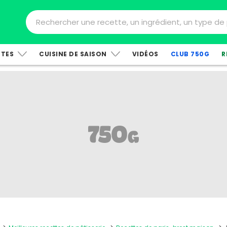
TTES
CUISINE DE SAISON
VIDÉOS
CLUB 750G
R