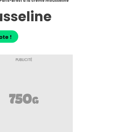
Paris-Brest à la crème mousseline
usseline
ote !