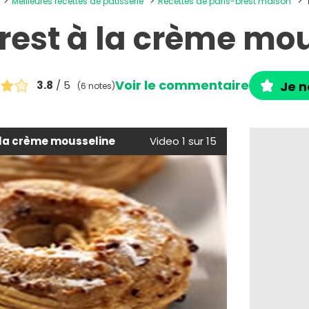
Meilleures recettes de pâtisserie
Recettes de paris-brest maison
rest à la crème mo
Voir le commentaire
3.8
/ 5
Je n
(6 notes)
 la crème mousseline
Video 1 sur 15