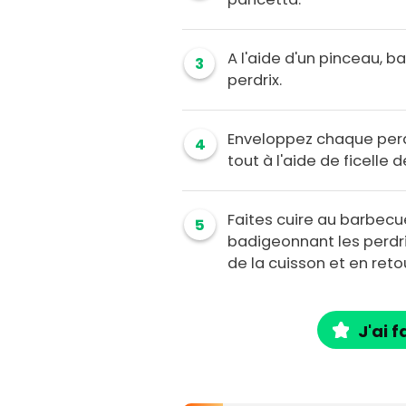
A l'aide d'un pinceau,
3
perdrix.
Enveloppez chaque perd
4
tout à l'aide de ficelle d
Faites cuire au barbec
5
badigeonnant les perdri
de la cuisson et en reto
J'ai f