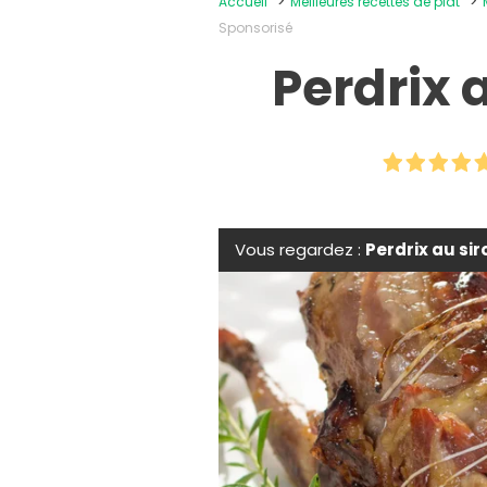
Accueil
Meilleures recettes de plat
Sponsorisé
Perdrix 
Vous regardez :
Perdrix au si