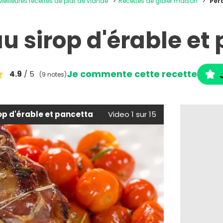
Meilleures recettes de plat de viande
Recettes de gibier maison
Per
au sirop d'érable et
Je commente cette recette
4.9
/ 5
(9 notes)
rop d'érable et pancetta
Video 1 sur 15