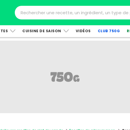
TTES
CUISINE DE SAISON
VIDÉOS
CLUB 750G
R