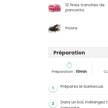
12 fines tranches de
pancetta
Poivre
Préparation
Préparation :
10min
Cu
Préparez le barbecue.
1
Dans un bol, mélangez to
2
pancetta.