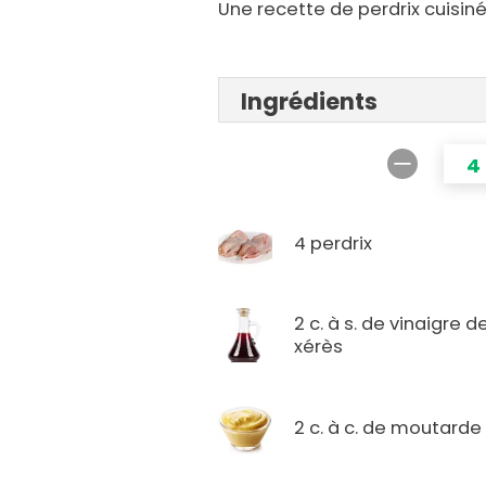
Une recette de perdrix cuisin
Ingrédients
4
4 perdrix
2 c. à s. de vinaigre d
xérès
2 c. à c. de moutarde