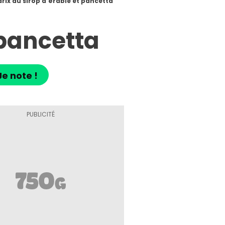
drix au sirop d'érable et pancetta
 pancetta
Je note !