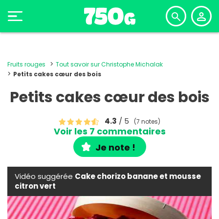
Fruits rouges
Tout savoir sur Christophe Michalak
Petits cakes cœur des bois
Petits cakes cœur des bois
4.3
/ 5
(7 notes)
Voir les 7 commentaires
Je note !
Vidéo suggérée
Cake chorizo banane et mousse
citron vert