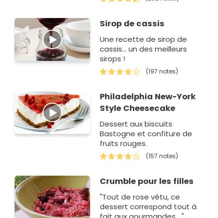
allez vous amuser avec les
textures, mais aus…
Sirop de cassis
Une recette de sirop de
cassis... un des meilleurs
sirops !
(197 notes)
Philadelphia New-York
Style Cheesecake
Dessert aux biscuits
Bastogne et confiture de
fruits rouges.
(157 notes)
Crumble pour les filles
"Tout de rose vêtu, ce
dessert correspond tout à
fait aux gourmandes...."