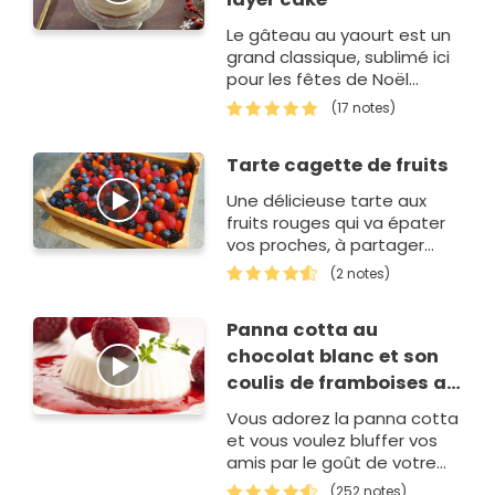
Le gâteau au yaourt est un
grand classique, sublimé ici
pour les fêtes de Noël
grâce aux produits de
(17 notes)
qualité de la laiterie de…
Tarte cagette de fruits
Une délicieuse tarte aux
fruits rouges qui va épater
vos proches, à partager
sans modération.
(2 notes)
Panna cotta au
chocolat blanc et son
coulis de framboises au
basilic
Vous adorez la panna cotta
et vous voulez bluffer vos
amis par le goût de votre
dessert ? Aujourd'hui, vous
(252 notes)