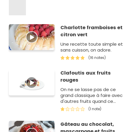
Charlotte framboises et
citron vert
Une recette toute simple et
sans cuisson, on adore.
(16 notes)
Clafoutis aux fruits
rouges
On ne se lasse pas de ce
grand classique à faire avec
d'autres fruits quand ce
n'est pas la saison.
(1 note)
Gâteau au chocolat,
mascarpone et fruits