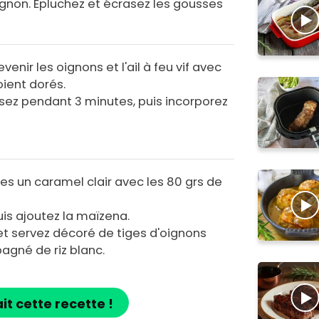
ignon. Epluchez et écrasez les gousses
venir les oignons et l'ail à feu vif avec
soient dorés.
issez pendant 3 minutes, puis incorporez
tes un caramel clair avec les 80 grs de
uis ajoutez la maïzena.
 et servez décoré de tiges d'oignons
agné de riz blanc.
ait cette recette !