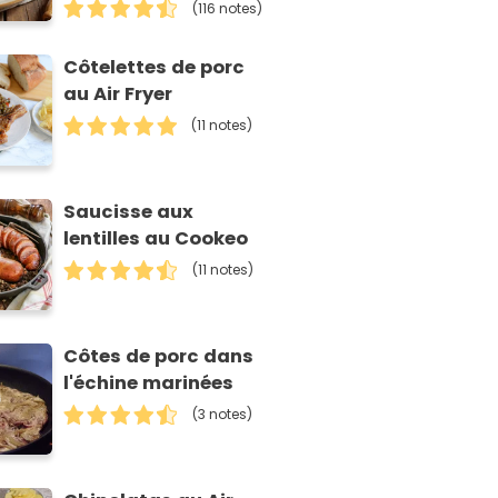
(116 notes)
Côtelettes de porc
au Air Fryer
(11 notes)
Saucisse aux
lentilles au Cookeo
(11 notes)
Côtes de porc dans
l'échine marinées
(3 notes)