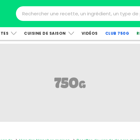
TTES
CUISINE DE SAISON
VIDÉOS
CLUB 750G
R