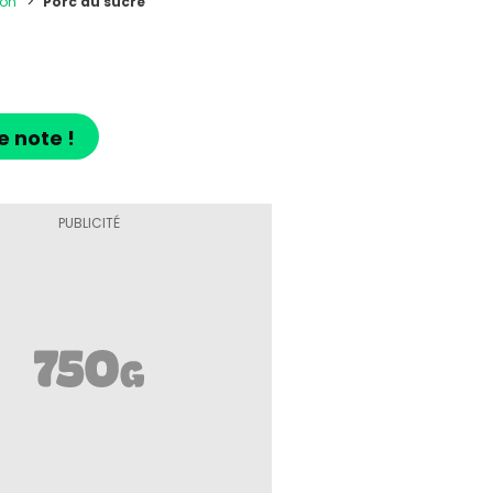
son
Porc au sucre
e note !