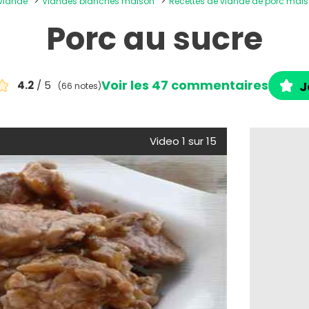
 viande
Viandes blanches maison
Recettes de viande de porc mai
Porc au sucre
Voir les 47 commentaires
4.2
/ 5
J
(66 notes)
e
Video 1 sur 15