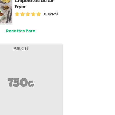
Chipolatas au Air
Fryer
(3 notes)
Recettes Porc