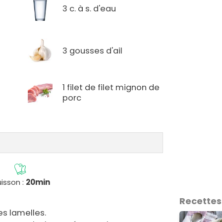
3 c. à s. d'eau
3 gousses d'ail
1 filet de filet mignon de
porc
isson :
20min
Recettes
es lamelles.