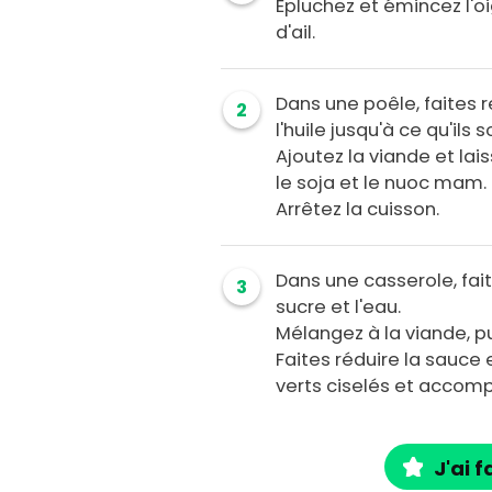
Epluchez et émincez l'o
d'ail.
Dans une poêle, faites re
2
l'huile jusqu'à ce qu'ils 
Ajoutez la viande et la
le soja et le nuoc mam.
Arrêtez la cuisson.
Dans une casserole, fai
3
sucre et l'eau.
Mélangez à la viande, p
Faites réduire la sauce
verts ciselés et accomp
J'ai f