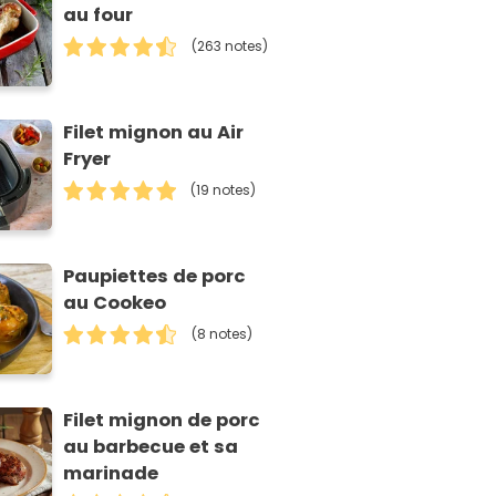
au four
(263 notes)
Filet mignon au Air
Fryer
(19 notes)
Paupiettes de porc
au Cookeo
(8 notes)
Filet mignon de porc
au barbecue et sa
marinade