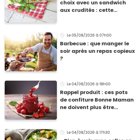
choix avec un sandwich
aux crudités : cette
experte prouve le contraire
Le 05/08/2026
à 07h00
Barbecue : que manger le
soir après un repas copieux
?
Le 04/08/2026
à 18h00
Rappel produit : ces pots
de confiture Bonne Maman
ne doivent plus être
consommés en raison d'un
risque de présence de
morceaux de verre
Le 04/08/2026
à 17h30