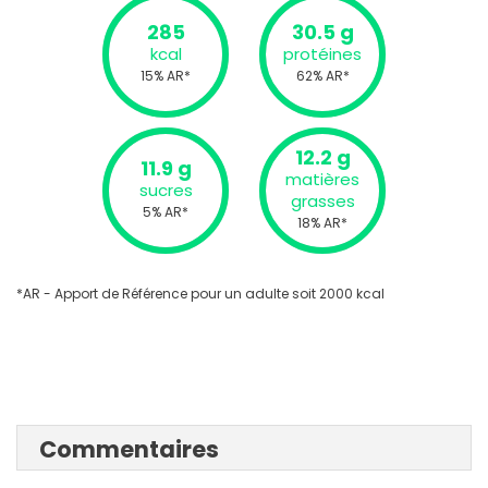
285
30.5 g
kcal
protéines
15% AR*
62% AR*
12.2 g
11.9 g
matières
sucres
grasses
5% AR*
18% AR*
*AR - Apport de Référence pour un adulte soit 2000 kcal
Commentaires