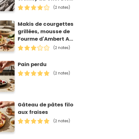
Accettulli
(2 notes)
Makis de courgettes
grillées, mousse de
Fourme d'Ambert AOP
et tomates séchées
(2 notes)
Pain perdu
(2 notes)
Gâteau de pâtes filo
aux fraises
(2 notes)