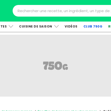
TTES
CUISINE DE SAISON
VIDÉOS
CLUB 750G
R