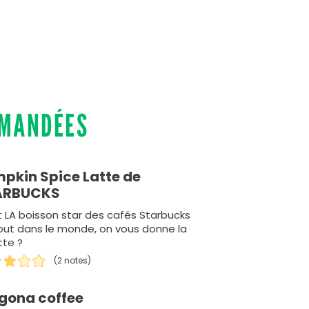
MMANDÉES
pkin Spice Latte de
ARBUCKS
t LA boisson star des cafés Starbucks
out dans le monde, on vous donne la
tte ?
(2 notes)
gona coffee