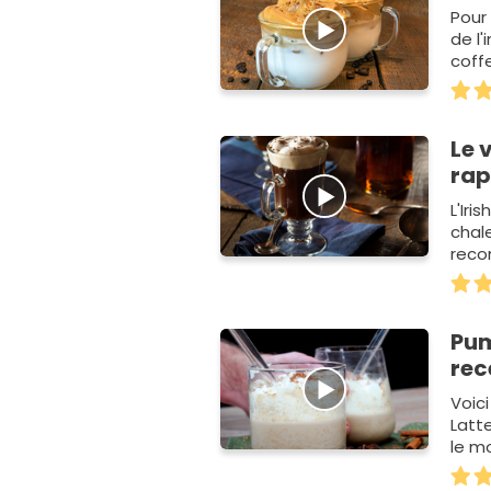
Pour
de l
coff
Le 
rap
L'Iri
chal
reco
de c
Pum
rec
Voic
Latt
le m
mais