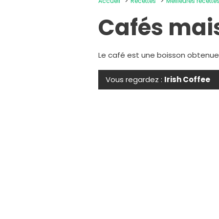
Accueil
Recettes
Meilleures recett
Cafés mai
Le café est une boisson obtenue g
Vous regardez :
Irish Coffee