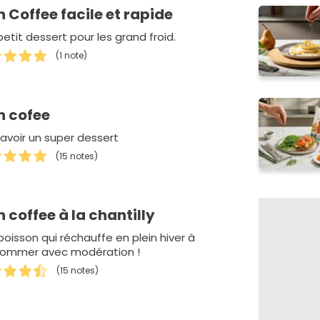
sh Coffee facile et rapide
etit dessert pour les grand froid.
(1 note)
sh cofee
 avoir un super dessert
(15 notes)
sh coffee à la chantilly
boisson qui réchauffe en plein hiver à
ommer avec modération !
(15 notes)