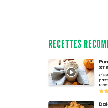
RECETTES RECO
Pum
ST
C'es
part
rece
Dal