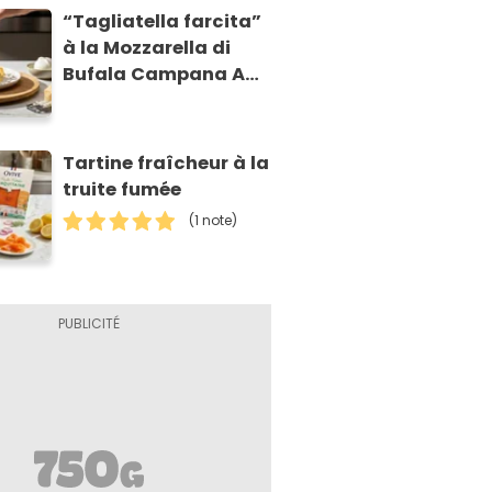
“Tagliatella farcita”
à la Mozzarella di
Bufala Campana AOP
et à la poire
caramélisée, sur
fondue et tuiles
Tartine fraîcheur à la
croustillants de
truite fumée
Asiago AOP
(1 note)