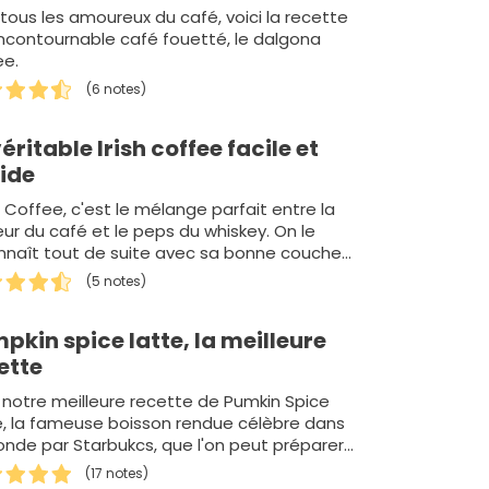
 tous les amoureux du café, voici la recette
'incontournable café fouetté, le dalgona
ee.
(6 notes)
véritable Irish coffee facile et
ide
sh Coffee, c'est le mélange parfait entre la
eur du café et le peps du whiskey. On le
nnaît tout de suite avec sa bonne couche
…
(5 notes)
pkin spice latte, la meilleure
ette
i notre meilleure recette de Pumkin Spice
e, la fameuse boisson rendue célèbre dans
onde par Starbukcs, que l'on peut préparer
…
(17 notes)