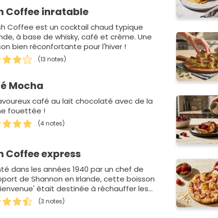
sh Coffee inratable
ish Coffee est un cocktail chaud typique
lande, à base de whisky, café et crème. Une
on bien réconfortante pour l'hiver !
(13 notes)
fé Mocha
avoureux café au lait chocolaté avec de la
e fouettée !
(4 notes)
sh Coffee express
nté dans les années 1940 par un chef de
roport de Shannon en Irlande, cette boisson
bienvenue' était destinée à réchauffer les
agers débarquant en I…
(3 notes)