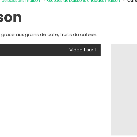
es de boissons maison
Recettes de boissons chaudes maison
Café
son
râce aux grains de café, fruits du caféier.
Video 1 sur 1