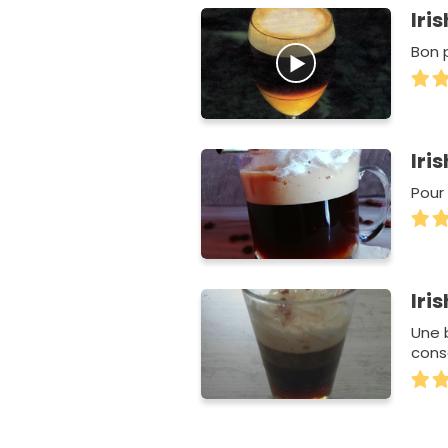
Iri
Bon p
Iri
Pour
Iri
Une 
cons