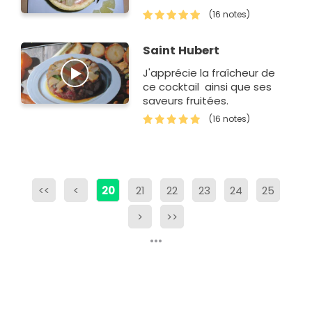
(16 notes)
Saint Hubert
J'apprécie la fraîcheur de
ce cocktail ainsi que ses
saveurs fruitées.
(16 notes)
<<
<
20
21
22
23
24
25
>
>>