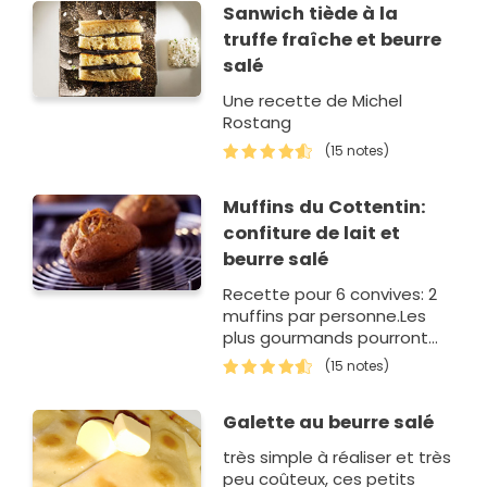
Sanwich tiède à la
truffe fraîche et beurre
salé
Une recette de Michel
Rostang
(15 notes)
Muffins du Cottentin:
confiture de lait et
beurre salé
Recette pour 6 convives: 2
muffins par personne.Les
plus gourmands pourront
napper les muffins de
(15 notes)
caramel de lait.
Galette au beurre salé
très simple à réaliser et très
peu coûteux, ces petits