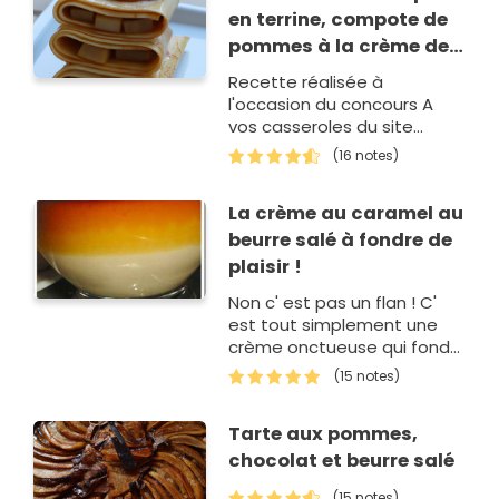
en terrine, compote de
pommes à la crème de
marron, raisin marinés
Recette réalisée à
au rhum et caramel au
l'occasion du concours A
beurre salé
vos casseroles du site
Odélices.com, très bon,
(16 notes)
léger mais réconfortant
La crème au caramel au
beurre salé à fondre de
plaisir !
Non c' est pas un flan ! C'
est tout simplement une
crème onctueuse qui fond
dans la bouche, on sent
(15 notes)
vraiment bien le caramel.
C'était tout simplement…
Tarte aux pommes,
chocolat et beurre salé
(15 notes)