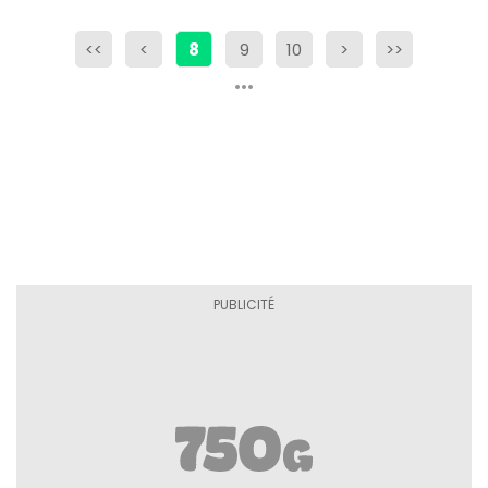
<<
<
8
9
10
>
>>