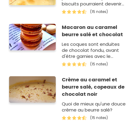
biscuits pourraient devenir
une mauvaise habitude...
(15 notes)
Macaron au caramel
beurre salé et chocolat
Les coques sont enduites
de chocolat fondu, avant
d'être garnies avec le
caramel. Exquise
(15 notes)
association!
Crème au caramel et
beurre salé, copeaux de
chocolat noir
Quoi de mieux qu'une douce
crème au beurre salé?
(15 notes)