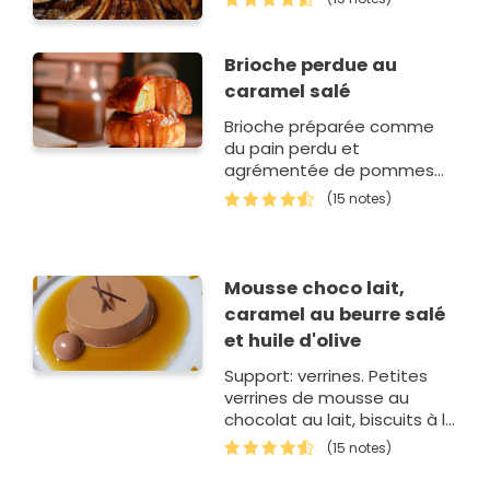
Brioche perdue au
caramel salé
Brioche préparée comme
du pain perdu et
agrémentée de pommes
et d'une petite boule de
(15 notes)
glace
Mousse choco lait,
caramel au beurre salé
et huile d'olive
Support: verrines. Petites
verrines de mousse au
chocolat au lait, biscuits à la
cuillère et caramel au
(15 notes)
beurre salé parfumé à l'h…