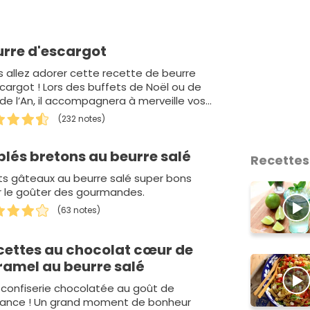
urre d'escargot
 allez adorer cette recette de beurre
cargot ! Lors des buffets de Noël ou de
 de l’An, il accompagnera à merveille vos
argot…
(232 notes)
blés bretons au beurre salé
Recettes
ts gâteaux au beurre salé super bons
r le goûter des gourmandes.
(63 notes)
cettes au chocolat cœur de
ramel au beurre salé
confiserie chocolatée au goût de
nfance ! Un grand moment de bonheur