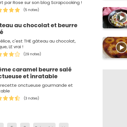
rt par Rose sur son blog Scrapcooking !
(5 notes)
teau au chocolat et beurre
lé
élice, c'est THE gâteau au chocolat,
que, LE vrai !
(29 notes)
ème caramel beurre salé
ctueuse et inratable
 recette onctueuse gourmande et
table
(3 notes)