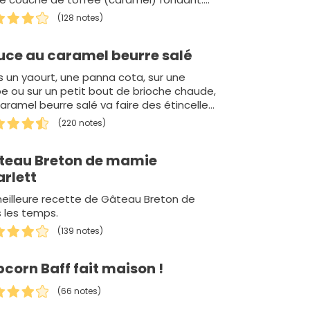
 préfér&eacu…
(128 notes)
uce au caramel beurre salé
 un yaourt, une panna cota, sur une
e ou sur un petit bout de brioche chaude,
aramel beurre salé va faire des étincelles
 n'est…
(220 notes)
teau Breton de mamie
arlett
eilleure recette de Gâteau Breton de
 les temps.
(139 notes)
corn Baff fait maison !
(66 notes)