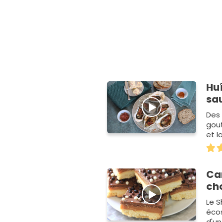
Huî
sa
Des 
gou
et l
plat
Ca
ch
Le S
écos
d'u