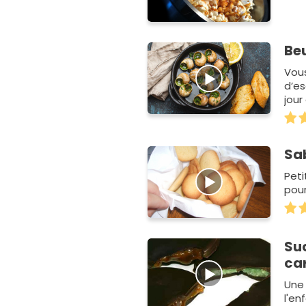
Be
Vous
d’es
jour
esc
Sa
Peti
pou
Su
ca
Une 
l'e