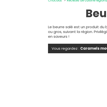
Chocolat
Recettes de cuisine régiona
Beu
Le beurre salé est un produit du 
ou gros, suivant la région. Privilég
en saveurs !
Vous regardez :
Caramels mou