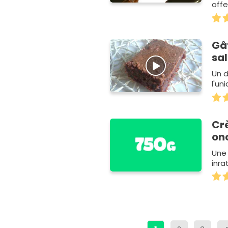
offe
Gâ
sa
Un d
l'uni
Cr
on
Une
inra