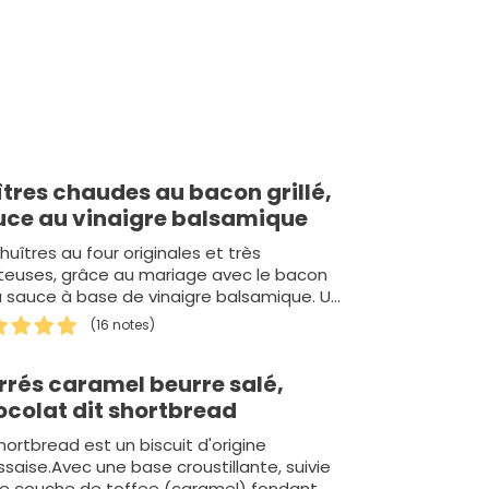
tres chaudes au bacon grillé,
uce au vinaigre balsamique
huîtres au four originales et très
teuses, grâce au mariage avec le bacon
a sauce à base de vinaigre balsamique. Un
 conviv…
(16 notes)
rrés caramel beurre salé,
ocolat dit shortbread
hortbread est un biscuit d'origine
saise.Avec une base croustillante, suivie
ne couche de toffee (caramel) fondant.