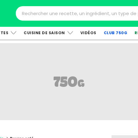
TTES
CUISINE DE SAISON
VIDÉOS
CLUB 750G
R