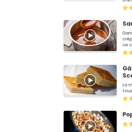
J'ai
Sa
Dans
crêp
ce c
! Ce
Gâ
Sc
La m
tous
Pop