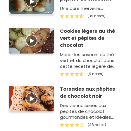
Une pure merveille...
(39 notes)
Cookies légers au thé
vert et pépites de
chocolat
Marier les saveurs du thé
vert et du chocolat dans
cette recette légère de
cookies !
(9 notes)
Torsades aux pépites
de chocolat noir
Des viennoiseries aux
pépites de chocolat
gourmandes et idéales
pour le petit déjeuner ou
(48 notes)
pour un goûter.