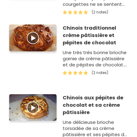
courgettes ne se sentent
absolument pas. Par contre,
(2 notes)
elles apportent un moelleux
incomparable au g&a…
Chinois traditionnel
crème pâtissière et
pépites de chocolat
Une très très bonne brioche
garnie de crème pâtissière
et de pépites de chocolat.
Un vrai bonheur gourmand.
(2 notes)
Chinois aux pépites de
chocolat et sa crème
pâtissière
Une délicieuse brioche
torsadée de sa crême
pâtissière et ses pépites de