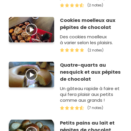
chocolat un vrai délice que
(2 notes)
dis-je une véritable
damnation!!!!
Cookies moelleux aux
pépites de chocolat
Des cookies moelleux
à varier selon les plaisirs.
(2 notes)
Quatre-quarts au
nesquick et aux pépites
de chocolat
Un gâteau rapide à faire et
qui fera plaisir aux petits
comme aux grands !
(7 notes)
Petits pains au lait et
pépites de chocolat