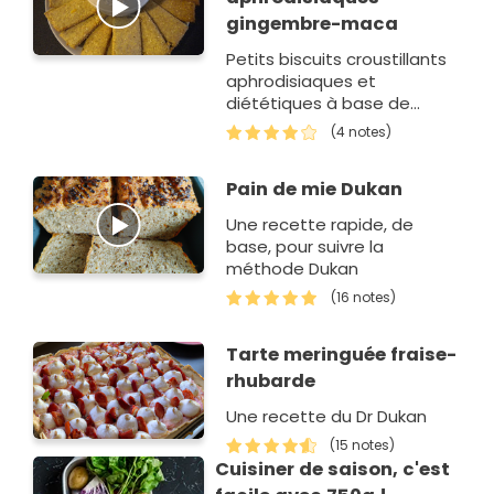
gingembre-maca
Petits biscuits croustillants
aphrodisiaques et
diététiques à base de
maca, de gingembre et de
(4 notes)
son de blé
Pain de mie Dukan
Une recette rapide, de
base, pour suivre la
méthode Dukan
(16 notes)
Tarte meringuée fraise-
rhubarde
Une recette du Dr Dukan
(15 notes)
Cuisiner de saison, c'est