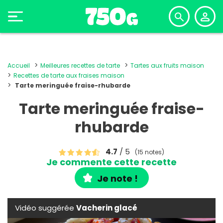
Accueil
Meilleures recettes de tarte
Tartes aux fruits maison
Recettes de tarte aux fraises maison
Tarte meringuée fraise-rhubarde
Tarte meringuée fraise-
rhubarde
4.7
/ 5
(15 notes)
Je commente cette recette
Je note !
Vidéo suggérée
Vacherin glacé