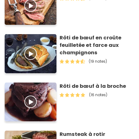
Rôti de bœuf en croûte
feuilletée et farce aux
champignons
(19 notes)
Rôti de bœuf à la broche
(16 notes)
Rumsteak à rotir