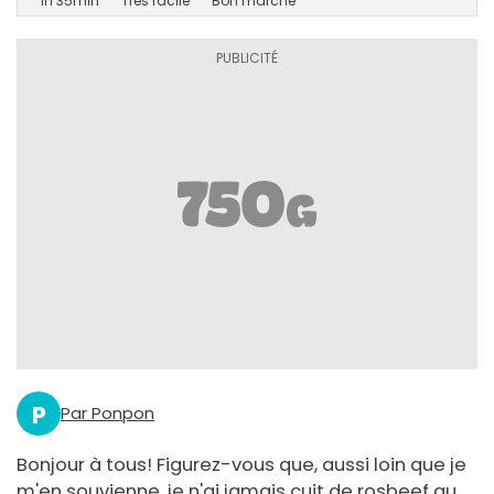
1h 35min
Très facile
Bon marché
P
Par Ponpon
Bonjour à tous! Figurez-vous que, aussi loin que je
m'en souvienne, je n'ai jamais cuit de rosbeef au