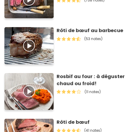
(738 notes)
Rôti de bœuf au barbecue
(53 notes)
Rosbif au four : à déguster
chaud ou froid!
(11 notes)
Rôti de bœuf
(41 notes)