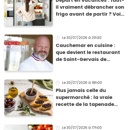
Départ en vacances : faut-
il vraiment débrancher son
frigo avant de partir ? Voici
enfin la réponse
Le 30/07/2026
à 21h30
Cauchemar en cuisine :
que devient le restaurant
de Saint-Gervais de
Mimose et Georget depuis
le passage de Philippe
Etchebest ?
Le 30/07/2026
à 18h00
Plus jamais celle du
supermarché : la vraie
recette de la tapenade
noire provençale prête en 5
minutes
Le 30/07/2026
à 17h00