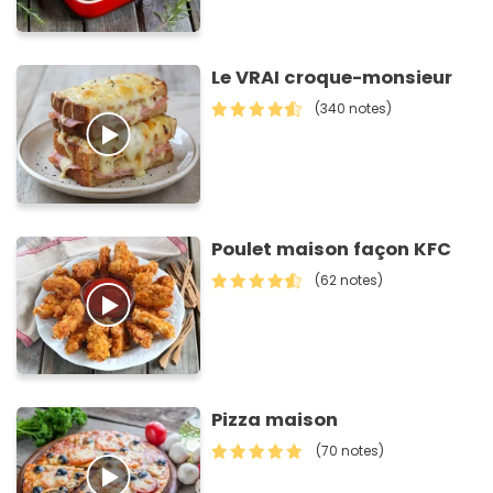
Le VRAI croque-monsieur
(340 notes)
Poulet maison façon KFC
(62 notes)
Pizza maison
(70 notes)