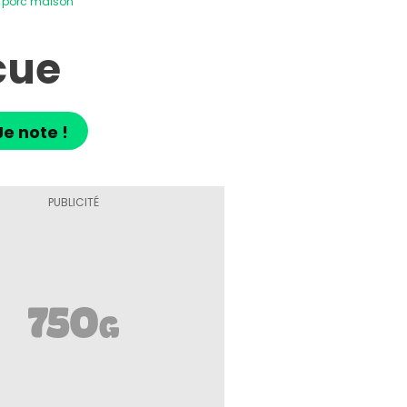
e porc maison
cue
Je note !