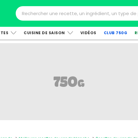
TTES
CUISINE DE SAISON
VIDÉOS
CLUB 750G
R