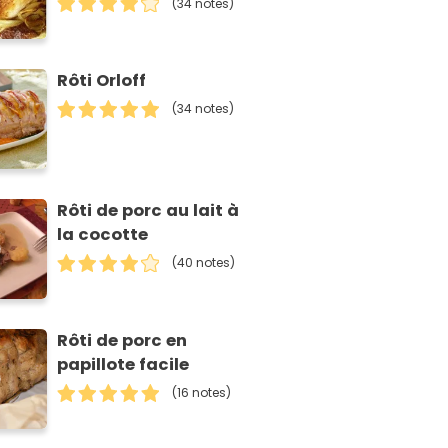
(34 notes)
Rôti Orloff
(34 notes)
Rôti de porc au lait à
la cocotte
(40 notes)
Rôti de porc en
papillote facile
(16 notes)