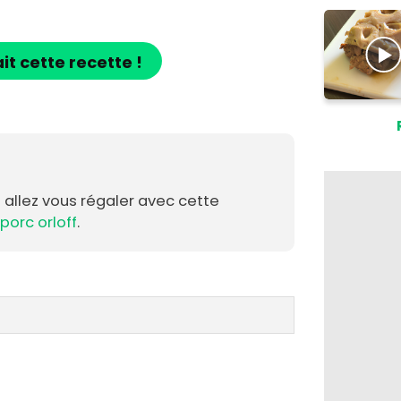
ait cette recette !
s allez vous régaler avec cette
 porc orloff
.