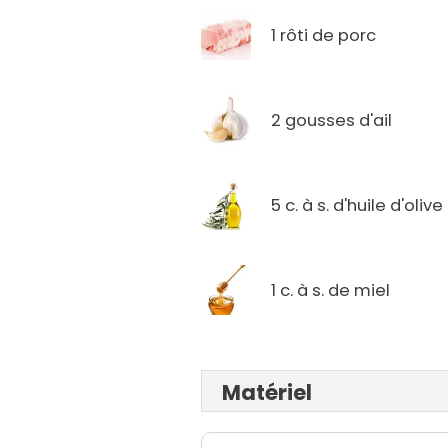
1 rôti de porc
2 gousses d'ail
5 c. à s. d'huile d'olive
1 c. à s. de miel
Matériel