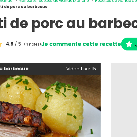
 viande
Meilleures recettes de viande blanche
Recettes de viande d
ti de porc au barbecue
ti de porc au barbe
Je commente cette recette
4.8
/ 5
(4 notes)
au barbecue
Video 1 sur 15