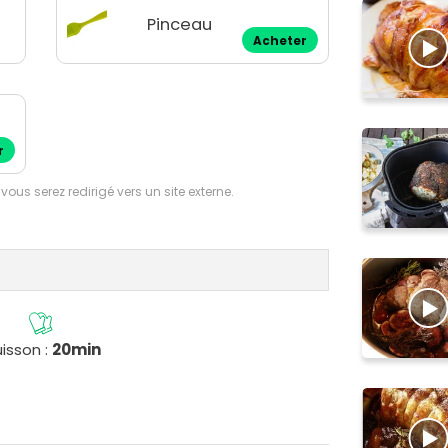
Pinceau
Acheter
r
 vous serez redirigé vers un site externe.
isson :
20min