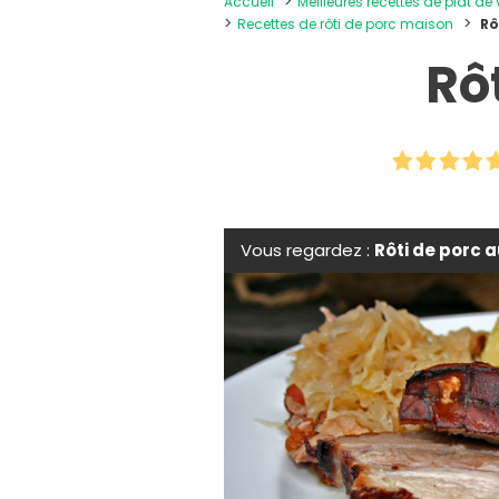
Accueil
Meilleures recettes de plat de
Recettes de rôti de porc maison
Rô
Rô
Vous regardez :
Rôti de porc 