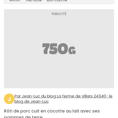
40min
Très facile
Bon marché
Par Jean-Luc du blog La ferme de Villars 24340- le
J
blog de Jean-Luc
Rôti de porc cuit en cocotte au lait avec ses
pommes de terre