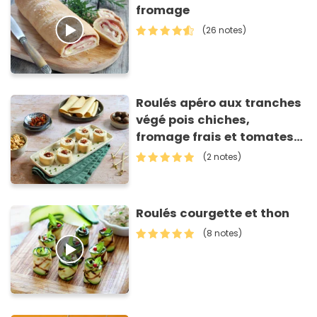
fromage
(26 notes)
Roulés apéro aux tranches
végé pois chiches,
fromage frais et tomates
séchées
(2 notes)
Roulés courgette et thon
(8 notes)