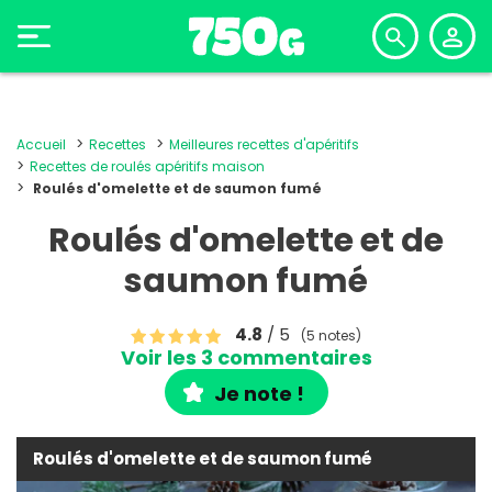
Accueil
Recettes
Meilleures recettes d'apéritifs
Recettes de roulés apéritifs maison
Roulés d'omelette et de saumon fumé
Roulés d'omelette et de
saumon fumé
4.8
/ 5
(5 notes)
Voir les 3 commentaires
Je note !
Roulés d'omelette et de saumon fumé