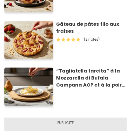
Gâteau de pâtes filo aux
fraises
(2 notes)
“Tagliatella farcita” à la
Mozzarella di Bufala
Campana AOP et à la poire
caramélisée, sur fondue et
tuiles croustillants de
Asiago AOP