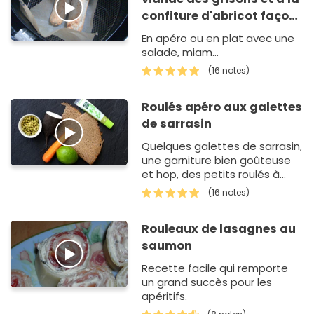
confiture d'abricot façon
airfryer
En apéro ou en plat avec une
salade, miam...
(16 notes)
Roulés apéro aux galettes
de sarrasin
Quelques galettes de sarrasin,
une garniture bien goûteuse
et hop, des petits roulés à
déguster du bout des doigts à
(16 notes)
l'apér…
Rouleaux de lasagnes au
saumon
Recette facile qui remporte
un grand succès pour les
apéritifs.