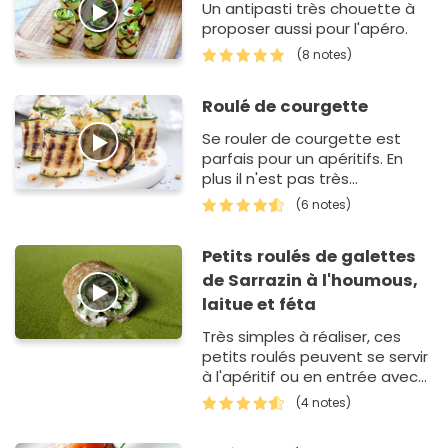
Un antipasti très chouette à
proposer aussi pour l'apéro.
(8 notes)
Roulé de courgette
Se rouler de courgette est
parfais pour un apéritifs. En
plus il n'est pas très
calorique.Régalez vous bien!
(6 notes)
Petits roulés de galettes
de Sarrazin à l'houmous,
laitue et féta
Très simples à réaliser, ces
petits roulés peuvent se servir
à l'apéritif ou en entrée avec
une salade.
(4 notes)