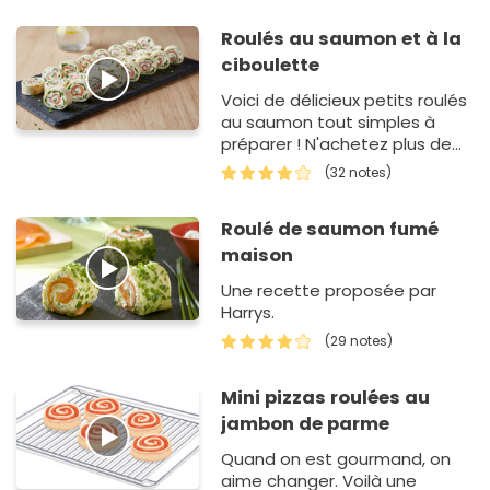
torchon humide (sa…
Roulés au saumon et à la
ciboulette
Voici de délicieux petits roulés
au saumon tout simples à
préparer ! N'achetez plus de
gâteaux apéritifs, c'est bien
(32 notes)
meille…
Roulé de saumon fumé
maison
Une recette proposée par
Harrys.
(29 notes)
Mini pizzas roulées au
jambon de parme
Quand on est gourmand, on
aime changer. Voilà une