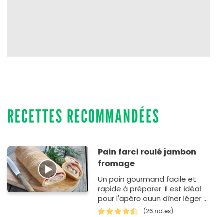
RECETTES RECOMMANDÉES
Pain farci roulé jambon
fromage
Un pain gourmand facile et
rapide à préparer. Il est idéal
pour l'apéro ouun dîner léger à
accompagner d'une salade…
(26 notes)