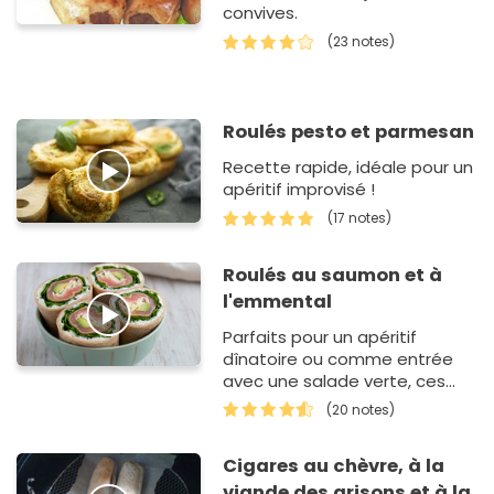
convives.
(23 notes)
Roulés pesto et parmesan
Recette rapide, idéale pour un
apéritif improvisé !
(17 notes)
Roulés au saumon et à
l'emmental
Parfaits pour un apéritif
dînatoire ou comme entrée
avec une salade verte, ces
petits rouleaux sont très vite
(20 notes)
faits et savoureux!
Cigares au chèvre, à la
viande des grisons et à la