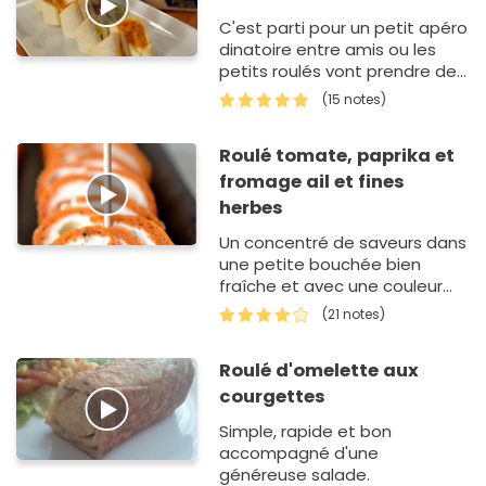
C'est parti pour un petit apéro
dinatoire entre amis ou les
petits roulés vont prendre des
accents très iodés.
(15 notes)
Roulé tomate, paprika et
fromage ail et fines
herbes
Un concentré de saveurs dans
une petite bouchée bien
fraîche et avec une couleur
qui ne passe pas inaperçue
(21 notes)
sur la table !
Roulé d'omelette aux
courgettes
Simple, rapide et bon
accompagné d'une
généreuse salade.