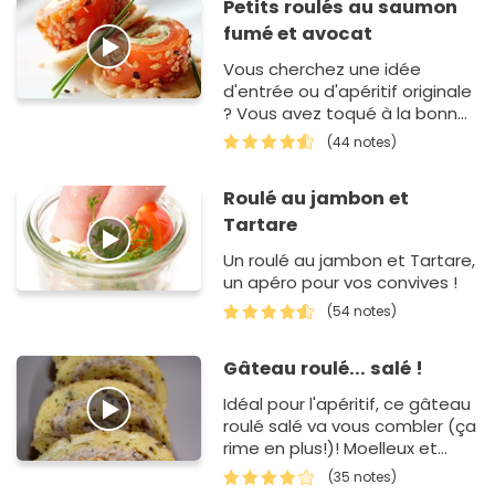
Petits roulés au saumon
fumé et avocat
Vous cherchez une idée
d'entrée ou d'apéritif originale
? Vous avez toqué à la bonne
porte ! Grâce à ces petits
(44 notes)
roul…
Roulé au jambon et
Tartare
Un roulé au jambon et Tartare,
un apéro pour vos convives !
(54 notes)
Gâteau roulé... salé !
Idéal pour l'apéritif, ce gâteau
roulé salé va vous combler (ça
rime en plus!)! Moelleux et
savoureux, et surtout simple
(35 notes)
et rapide, pas besoin de