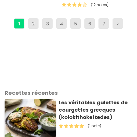
(12 notes)
1
2
3
4
5
6
7
>
Recettes récentes
Les véritables galettes de
courgettes grecques
(kolokithokeftedes)
(1 note)