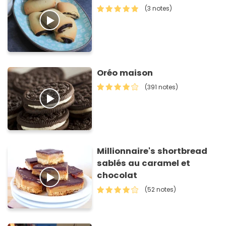
(3 notes)
Oréo maison
(391 notes)
Millionnaire's shortbread
sablés au caramel et
chocolat
(52 notes)