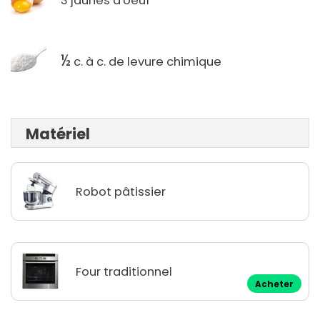
3 jaunes d'oeuf
½
c. à c. de levure chimique
Matériel
Robot pâtissier
Four traditionnel
Acheter