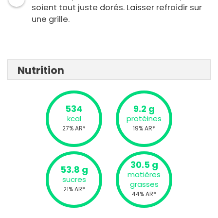
soient tout juste dorés. Laisser refroidir sur
une grille.
Nutrition
534
9.2 g
kcal
protéines
27% AR*
19% AR*
30.5 g
53.8 g
matières
sucres
grasses
21% AR*
44% AR*