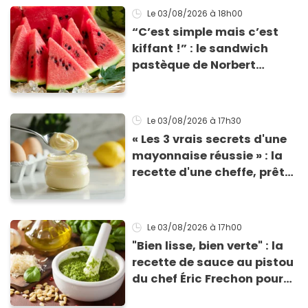
Le 03/08/2026
à 18h00
“C’est simple mais c’est
kiffant !” : le sandwich
pastèque de Norbert
Tarayre va vous rafraîchir
cet été !
Le 03/08/2026
à 17h30
« Les 3 vrais secrets d'une
mayonnaise réussie » : la
recette d'une cheffe, prête
en 2 minutes et bien
meilleure pour la santé
Le 03/08/2026
à 17h00
"Bien lisse, bien verte" : la
recette de sauce au pistou
du chef Éric Frechon pour
sublimer vos plats d'été !