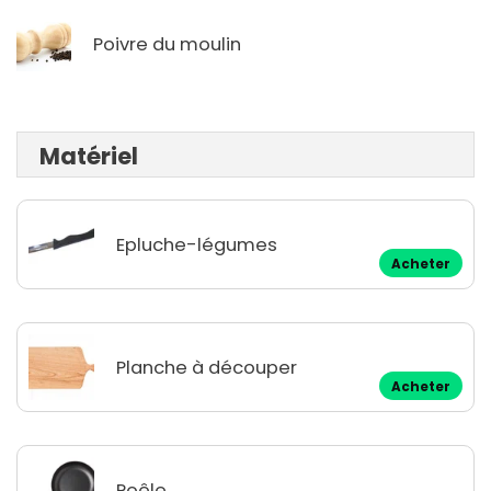
Poivre du moulin
Matériel
Epluche-légumes
Acheter
Planche à découper
Acheter
Poêle