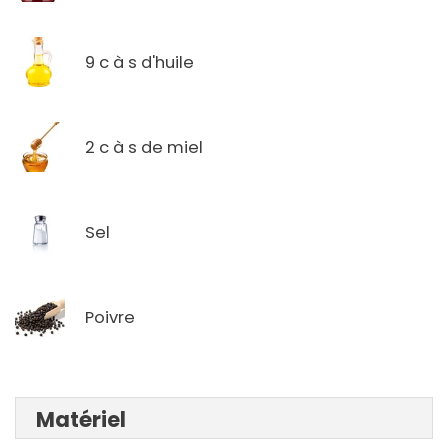
9 c à s d'huile
2 c à s de miel
Sel
Poivre
Matériel