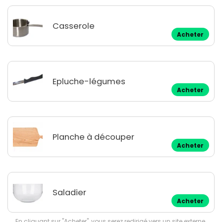
Casserole
Acheter
Epluche-légumes
Acheter
Planche à découper
Acheter
Saladier
Acheter
En cliquant sur "Acheter", vous serez redirigé vers un site externe.